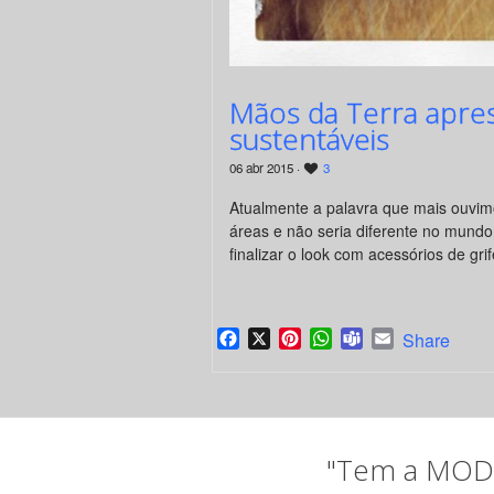
Mãos da Terra apres
sustentáveis
06 abr 2015 ·
3
Atualmente a palavra que mais ouvi
áreas e não seria diferente no mund
finalizar o look com acessórios de g
Facebook
X
Pinterest
WhatsApp
Teams
Email
Share
"Tem a MODA 