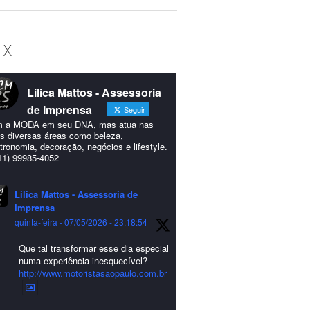
 X
Lilica Mattos - Assessoria
de Imprensa
Seguir
 a MODA em seu DNA, mas atua nas
s diversas áreas como beleza,
tronomia, decoração, negócios e lifestyle.
11) 99985-4052
Lilica Mattos - Assessoria de
Imprensa
quinta-feira - 07/05/2026 - 23:18:54
Que tal transformar esse dia especial
numa experiência inesquecível?
http://www.motoristasaopaulo.com.br