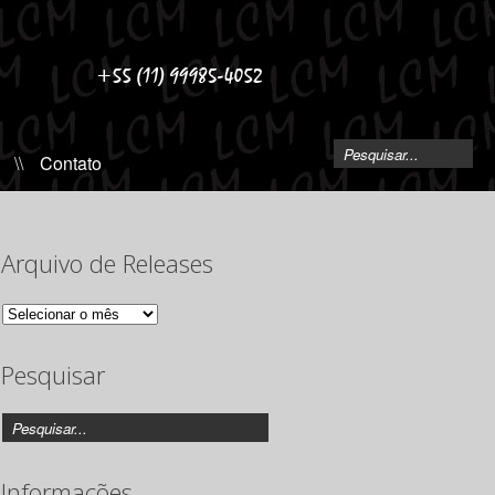
\\
Contato
Arquivo de Releases
Arquivo
de
Releases
Pesquisar
Informações