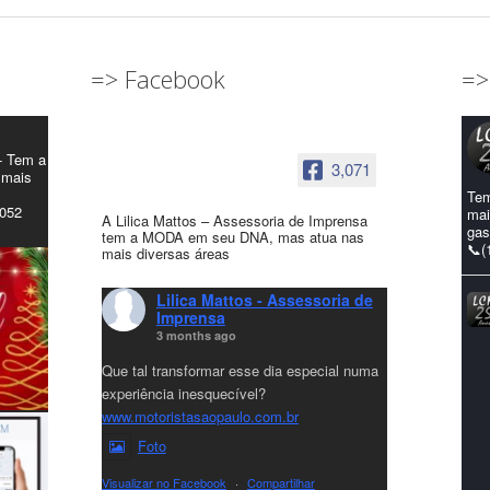
=> Facebook
=>
- Tem a
3,071
 mais
Tem
4052
mai
A Lilica Mattos – Assessoria de Imprensa
gas
tem a MODA em seu DNA, mas atua nas
📞(
mais diversas áreas
Lilica Mattos - Assessoria de
Imprensa
3 months ago
Que tal transformar esse dia especial numa
experiência inesquecível?
www.motoristasaopaulo.com.br
Foto
Visualizar no Facebook
·
Compartilhar