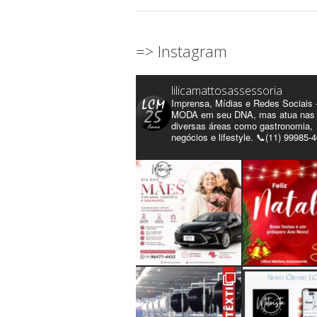
=> Instagram
lilicamattosassessoria
Imprensa, Mídias e Redes Sociais 
MODA em seu DNA, mas atua nas
diversas áreas como gastronomia,
negócios e lifestyle. 📞(11) 99985-