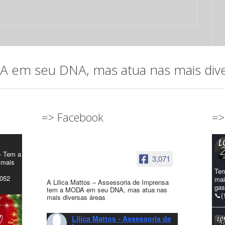
em seu DNA, mas atua nas mais diver
=> Facebook
=>
- Tem a
3,071
 mais
Tem
4052
mai
A Lilica Mattos – Assessoria de Imprensa
gas
tem a MODA em seu DNA, mas atua nas
📞(
mais diversas áreas
Lilica Mattos - Assessoria de