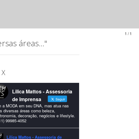
1 / 1
sas áreas..."
 X
Lilica Mattos - Assessoria
de Imprensa
Seguir
 a MODA em seu DNA, mas atua nas
s diversas áreas como beleza,
tronomia, decoração, negócios e lifestyle.
11) 99985-4052
Lilica Mattos - Assessoria de