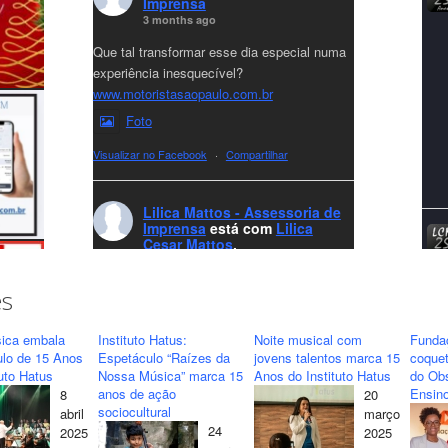
Imprensa
3 months ago
Que tal transformar esse dia especial numa
experiência inesquecível?
www.motoristasaopaulo.com.br
Foto
Visualizar no Facebook
·
Compartilhar
Lilica Mattos - Assessoria de
Imprensa
está com
Lilica
Cesar Mattos
.
7 months ago
A LCM Assessoria deseja um excelente
es
Natal e um 2026 repleto de conquistas e
realizações para todos clientes, jornalistas e
ica embala
Instituto Hatus:
Noite musical com
Funda
amigos que sempre nos acompanham!🎄✨
ulo de 15 Anos
Espetáculo “Raízes da
jovens talentos marca 15
coquet
tuto Hatus
Nossa Música” marca 15
Anos do Instituto Hatus
do Obs
🥂❤️
anos de ação
Ensino
8
20
#lcmassessoria
ssessoria
#natal
sociocultural
abril
março
#merrychristmas
#felizanonovo
24
2025
2025