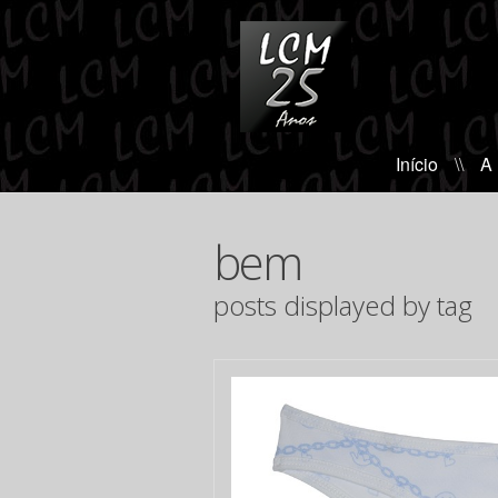
Início
\\
A
bem
posts displayed by tag