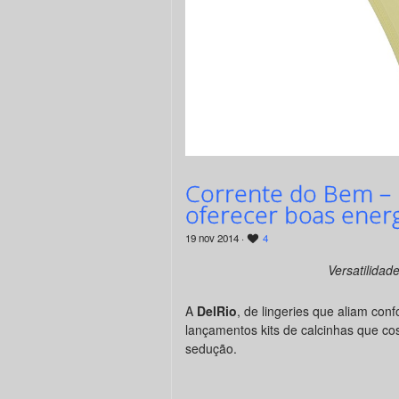
Corrente do Bem – k
oferecer boas energ
19 nov 2014 ·
4
Versatilidad
A
DelRio
, de lingeries que aliam conf
lançamentos kits de calcinhas que 
sedução.