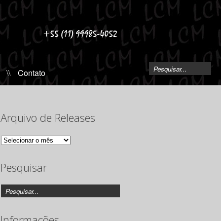
\\
Contato
Arquivo de Releases
Arquivo
de
Releases
Pesquisar
Informações