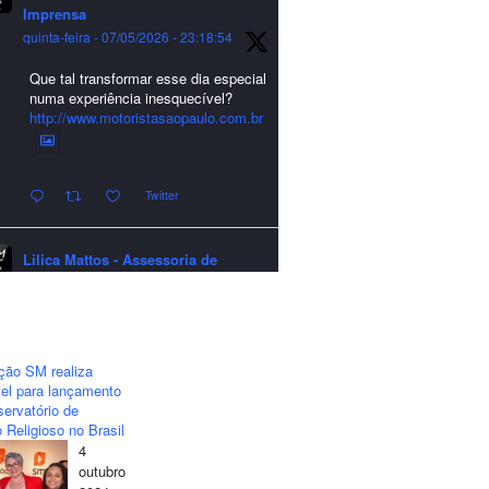
Imprensa
quinta-feira - 07/05/2026 - 23:18:54
Que tal transformar esse dia especial
numa experiência inesquecível?
http://www.motoristasaopaulo.com.br
Twitter
Lilica Mattos - Assessoria de
Imprensa
quarta-feira - 24/12/2025 - 21:51:42
A LCM Assessoria deseja um
excelente Natal e um 2026 repleto de
ção SM realiza
conquistas e realizações para todos
el para lançamento
clientes, jornalistas e amigos que
ervatório de
sempre nos acompanham!🎄✨🥂❤️
 Religioso no Brasil
4
#lcmassessoria
#assessoria
#natal
outubro
#merrychristmas
#felizanonovo