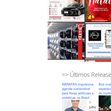
=> Últimos Releas
ABRAFAS impulsiona
Boa mús
agenda sustentável
espetác
para fibras artificiais e
do Insti
sintéticas no Brasil
1
Seguir
Carregar mais...
julho