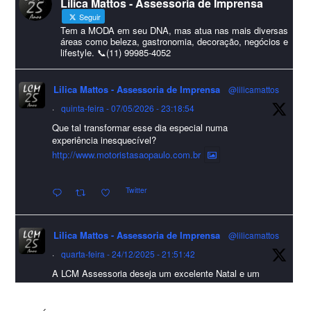
Lilica Mattos - Assessoria de Imprensa
#HappyNewYear
Seguir
Foto
Tem a MODA em seu DNA, mas atua nas mais diversas
áreas como beleza, gastronomia, decoração, negócios e
lifestyle. 📞(11) 99985-4052
Visualizar no Facebook
·
Compartilhar
Lilica Mattos - Assessoria de Imprensa
@lilicamattos
Lilica Mattos - Assessoria de Imprensa
9 months ago
·
quinta-feira - 07/05/2026 - 23:18:54
Que tal transformar esse dia especial numa
A Abrafas - Associação Brasileira de Fibras Artificiais e
experiência inesquecível?
Sintéticas foi destaque na Revista Química e Derivados, na
http://www.motoristasaopaulo.com.br
extensa matéria sobre o setor "Produção de fibras químicas e as
Twitter
incertezas do mercado global".
Confira detalhes 🗞📰📈
Lilica Mattos - Assessoria de Imprensa
@lilicamattos
#sustentabilidade
#FibrasSintéticas
#EconomiaCircular
#Abrafas
·
quarta-feira - 24/12/2025 - 21:51:42
#IndústriaTêxtil
A LCM Assessoria deseja um excelente Natal e um
Foto
2026 repleto de conquistas e realizações para todos
clientes, jornalistas e amigos que sempre nos
Visualizar no Facebook
·
Compartilhar
acompanham!🎄✨🥂❤️