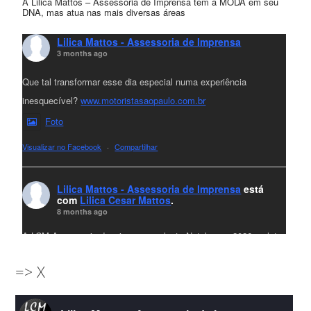
A Lilica Mattos – Assessoria de Imprensa tem a MODA em seu
DNA, mas atua nas mais diversas áreas
Lilica Mattos - Assessoria de Imprensa
3 months ago
Que tal transformar esse dia especial numa experiência
inesquecível?
www.motoristasaopaulo.com.br
Foto
Visualizar no Facebook
·
Compartilhar
Lilica Mattos - Assessoria de Imprensa
está
com
Lilica Cesar Mattos
.
8 months ago
A LCM Assessoria deseja um excelente Natal e um 2026 repleto
de conquistas e realizações para todos clientes, jornalistas e
=> X
amigos que sempre nos acompanham!🎄✨🥂❤️
#lcmassessoria
ssessoria
#natal
#merrychristmas
#felizanonovo