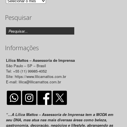
Arquivo
de
Pesquisar
Releases
Informações
Lilica Mattos – Assessoria de Imprensa
São Paulo – SP – Brasil
Tel: +55 (11) 99985-4052
Site: https://www.lilicamattos.com.br
E-mail: lilica@lilicamattos.com.br
“…A Lilica Mattos – Assessoria de Imprensa tem a MODA em
seu DNA, mas atua nas mais diversas áreas como beleza,
gastronomia, decoração, negócios e lifestyle, abrangendo as