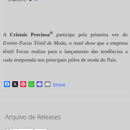
®
A
Cristais Preciosa
participa pela primeira vez do
Evento Focus Têxtil de Moda
, o
road show
que a empresa
têxtil Focus realiza para o lançamento das tendências a
cada temporada nos principais pólos de moda do País.
Facebook
X
Pinterest
WhatsApp
Teams
Email
Share
Arquivo de Releases