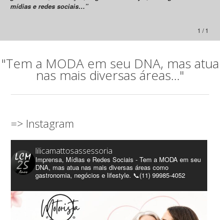
mídias e redes sociais…”
1 / 1
"Tem a MODA em seu DNA, mas atua
nas mais diversas áreas..."
=> Instagram
lilicamattosassessoria
Imprensa, Mídias e Redes Sociais - Tem a MODA em seu
DNA, mas atua nas mais diversas áreas como
gastronomia, negócios e lifestyle. 📞(11) 99985-4052