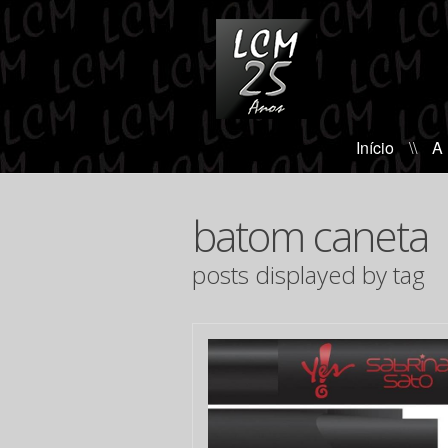
Início
\\
A
batom caneta
posts displayed by tag