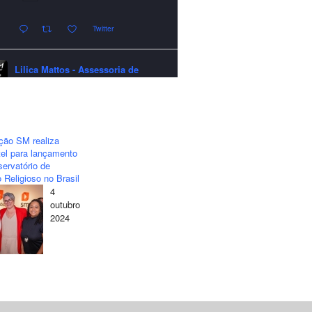
Twitter
Lilica Mattos - Assessoria de
Imprensa
quarta-feira - 24/12/2025 - 21:51:42
A LCM Assessoria deseja um
excelente Natal e um 2026 repleto de
ção SM realiza
conquistas e realizações para todos
el para lançamento
clientes, jornalistas e amigos que
ervatório de
sempre nos acompanham!🎄✨🥂❤️
 Religioso no Brasil
4
#lcmassessoria
#assessoria
#natal
outubro
#merrychristmas
#felizanonovo
2024
#happynewyear
Twitter
Lilica Mattos - Assessoria de