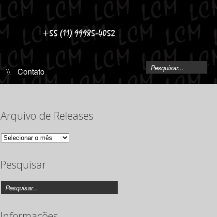
\\
Contato
Arquivo de Releases
Arquivo
de
Releases
Pesquisar
Informações