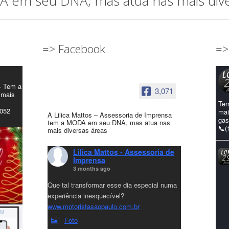
em seu DNA, mas atua nas mais diver
=> Facebook
=>
- Tem a
3,071
 mais
Tem
4052
mai
A Lilica Mattos – Assessoria de Imprensa
gas
tem a MODA em seu DNA, mas atua nas
📞(
mais diversas áreas
Lilica Mattos - Assessoria de
Imprensa
3 months ago
Que tal transformar esse dia especial numa
experiência inesquecível?
www.motoristasaopaulo.com.br
Foto