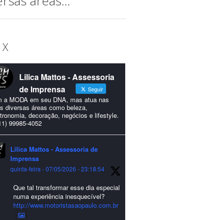
sas áreas..."
 X
Lilica Mattos - Assessoria
de Imprensa
Seguir
 a MODA em seu DNA, mas atua nas
s diversas áreas como beleza,
tronomia, decoração, negócios e lifestyle.
11) 99985-4052
Lilica Mattos - Assessoria de
Imprensa
quinta-feira - 07/05/2026 - 23:18:54
Que tal transformar esse dia especial
numa experiência inesquecível?
http://www.motoristasaopaulo.com.br