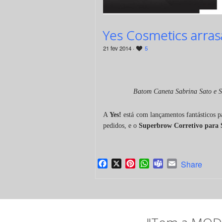
Yes Cosmetics arra
21 fev 2014 ·
5
Batom Caneta Sabrina Sato e S
A
Yes!
está com lançamentos fantásticos 
pedidos, e o
Superbrow Corretivo para 
Facebook
X
Pinterest
WhatsApp
Teams
Email
Share