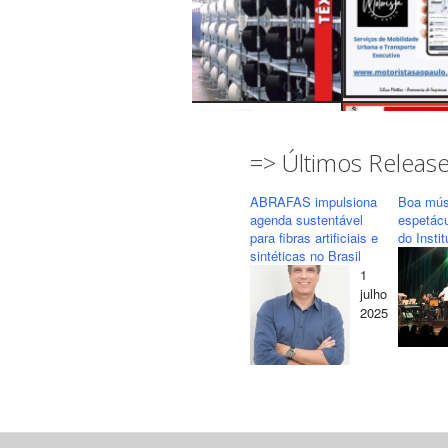
=> Últimos Releas
ABRAFAS impulsiona
Boa mús
agenda sustentável
espetác
para fibras artificiais e
do Insti
sintéticas no Brasil
1
Seguir
Carregar mais...
julho
2025