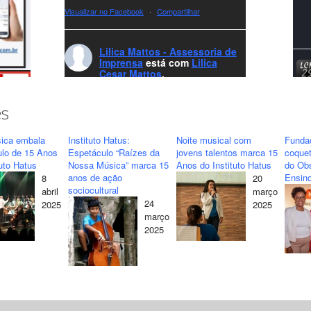
Visualizar no Facebook
·
Compartilhar
Lilica Mattos - Assessoria de
Imprensa
está com
Lilica
Cesar Mattos
.
8 months ago
A LCM Assessoria deseja um excelente
es
Natal e um 2026 repleto de conquistas e
realizações para todos clientes, jornalistas e
ica embala
Instituto Hatus:
Noite musical com
Funda
amigos que sempre nos acompanham!🎄✨
ulo de 15 Anos
Espetáculo “Raízes da
jovens talentos marca 15
coquet
tuto Hatus
Nossa Música” marca 15
Anos do Instituto Hatus
do Obs
🥂❤️
anos de ação
Ensino
8
20
#lcmassessoria
ssessoria
#natal
sociocultural
abril
março
#merrychristmas
#felizanonovo
24
2025
2025
#HappyNewYear
março
2025
Foto
Visualizar no Facebook
·
Compartilhar
Lilica Mattos - Assessoria de
Imprensa