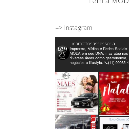
"Tem a MODA 
=> Instagram
lilicamattosassessoria
Imprensa, Mídias e Redes Sociais 
MODA em seu DNA, mas atua nas
diversas áreas como gastronomia,
negócios e lifestyle. 📞(11) 99985-