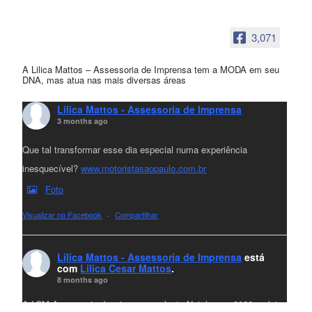
3,071
A Lilica Mattos – Assessoria de Imprensa tem a MODA em seu
DNA, mas atua nas mais diversas áreas
Lilica Mattos - Assessoria de Imprensa
3 months ago
Que tal transformar esse dia especial numa experiência
inesquecível?
www.motoristasaopaulo.com.br
Foto
Visualizar no Facebook
·
Compartilhar
Lilica Mattos - Assessoria de Imprensa
está
com
Lilica Cesar Mattos
.
8 months ago
A LCM Assessoria deseja um excelente Natal e um 2026 repleto