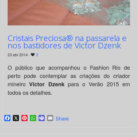
Cristais Preciosa® na passarela e
nos bastidores de Victor Dzenk
23 abr 2014 ·
2
O público que acompanhou o Fashion Rio de
perto pode contemplar as criações do criador
mineiro
para o Verão 2015 em
Victor Dzenk
todos os detalhes.
Facebook
X
Pinterest
WhatsApp
Teams
Email
Share