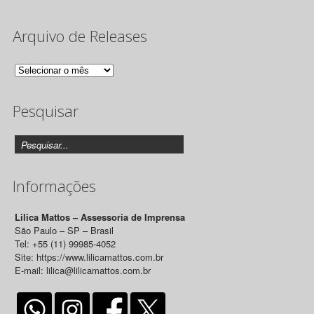
Arquivo de Releases
Arquivo
de
Pesquisar
Releases
Informações
Lilica Mattos – Assessoria de Imprensa
São Paulo – SP – Brasil
Tel: +55 (11) 99985-4052
Site: https://www.lilicamattos.com.br
E-mail: lilica@lilicamattos.com.br