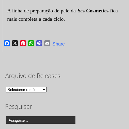
A linha de preparação de pele da
Yes Cosmetics
fica
mais completa a cada ciclo.
Facebook
X
Pinterest
WhatsApp
Teams
Email
Share
Arquivo de Releases
Arquivo
de
Pesquisar
Releases