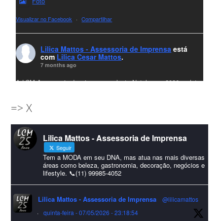
Foto
Visualizar no Facebook
·
Compartilhar
Lilica Mattos - Assessoria de Imprensa
está
com
Lilica Cesar Mattos
.
7 months ago
A LCM Assessoria deseja um excelente Natal e um 2026 repleto
de conquistas e realizações para todos clientes, jornalistas e
=> X
amigos que sempre nos acompanham!🎄✨🥂❤️
#lcmassessoria
ssessoria
#natal
#merrychristmas
#felizanonovo
Lilica Mattos - Assessoria de Imprensa
#HappyNewYear
Seguir
Foto
Tem a MODA em seu DNA, mas atua nas mais diversas
áreas como beleza, gastronomia, decoração, negócios e
lifestyle. 📞(11) 99985-4052
Visualizar no Facebook
·
Compartilhar
Lilica Mattos - Assessoria de Imprensa
@lilicamattos
Lilica Mattos - Assessoria de Imprensa
9 months ago
·
quinta-feira - 07/05/2026 - 23:18:54