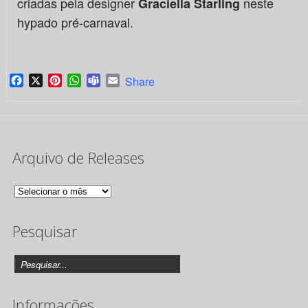
criadas pela designer
neste
Graciella Starling
hypado pré-carnaval.
Facebook
X
Pinterest
WhatsApp
Teams
Email
Share
Arquivo de Releases
Arquivo
de
Pesquisar
Releases
Informações