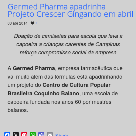
Germed Pharma apadrinha
Projeto Crescer Gingando em abril
03 abr 2014 ·
4
Doação de camisetas para escola que leva a
capoeira a crianças carentes de Campinas
reforça compromisso social da empresa
A
, empresa farmacêutica que
Germed Pharma
vai muito além das fórmulas está apadrinhando
um projeto do
Centro de Cultura Popular
, uma escola de
Brasileira Coquinho Baiano
capoeira fundada nos anos 60 por mestres
baianos.
Facebook
X
Pinterest
WhatsApp
Teams
Email
Share