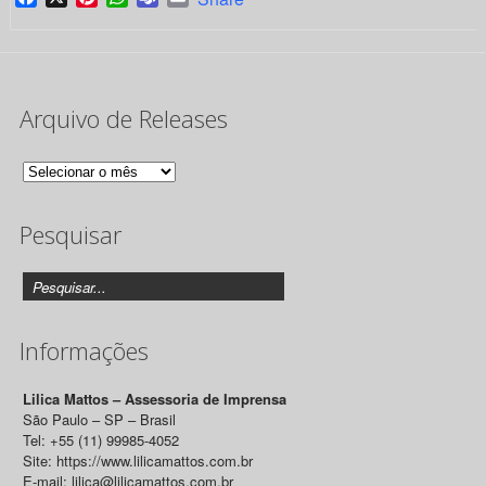
Arquivo de Releases
Arquivo
de
Pesquisar
Releases
Informações
Lilica Mattos – Assessoria de Imprensa
São Paulo – SP – Brasil
Tel: +55 (11) 99985-4052
Site: https://www.lilicamattos.com.br
E-mail: lilica@lilicamattos.com.br