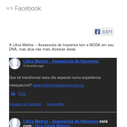
=> Facebook
3,071
A Lilica Mattos – Assessoria de Imprensa tem a MODA em seu
DNA, mas atua nas mais diversas áreas
Lilica Mattos - Assessoria de Imprensa
3 months ago
Que tal transformar esse dia especial numa experiência
inesquecível?
www.motoristasaopaulo.com.br
Foto
Visualizar no Facebook
·
Compartilhar
Lilica Mattos - Assessoria de Imprensa
está
com
Lilica Cesar Mattos
.