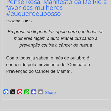
Pense Rosa! Manifesto da DelRio a
favor das mulheres
#euqueroeuposso
16 out 2015 ·
12
Empresa de lingerie faz apelo para que todas as
mulheres façam o auto exame buscando a
prevenção contra o câncer de mama
Como todos já sabem o mês de outubro é
conhecido pelo movimento de “Combate e
Prevenção do Câncer de Mama”.
Facebook
X
Pinterest
WhatsApp
Teams
Email
Share