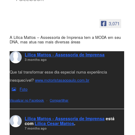
3,071
A Lilica Mattos – Assessoria de Imprensa tem a MODA em seu
DNA, mas atua nas mais diversas áreas
Lilica Mattos - Assessoria de Imprensa
3 months ago
Que tal transformar esse dia especial numa experiência
inesquecível?
www.motoristasaopaulo.com.br
Foto
Visualizar no Facebook
·
Compartilhar
Lilica Mattos - Assessoria de Imprensa
está
com
Lilica Cesar Mattos
.
7 months ago