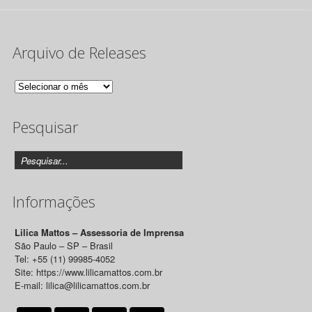
Arquivo de Releases
Arquivo
de
Pesquisar
Releases
Informações
Lilica Mattos – Assessoria de Imprensa
São Paulo – SP – Brasil
Tel: +55 (11) 99985-4052
Site: https://www.lilicamattos.com.br
E-mail: lilica@lilicamattos.com.br