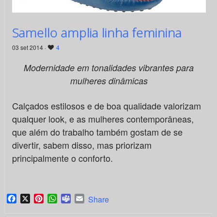
Samello amplia linha feminina
03 set 2014 ·
4
Modernidade em tonalidades vibrantes para
mulheres dinâmicas
Calçados estilosos e de boa qualidade valorizam
qualquer look, e as mulheres contemporâneas,
que além do trabalho também gostam de se
divertir, sabem disso, mas priorizam
principalmente o conforto.
Facebook
X
Pinterest
WhatsApp
Teams
Email
Share