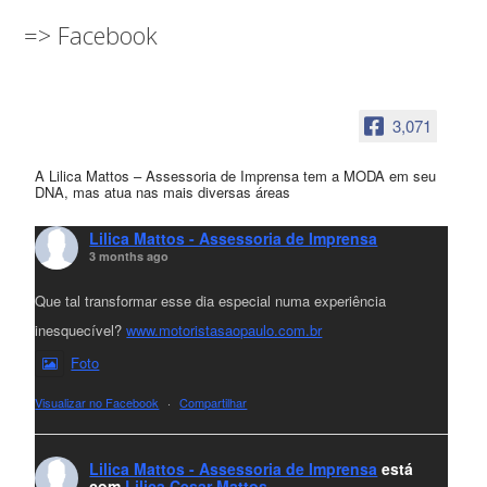
=> Facebook
3,071
A Lilica Mattos – Assessoria de Imprensa tem a MODA em seu
DNA, mas atua nas mais diversas áreas
Lilica Mattos - Assessoria de Imprensa
3 months ago
Que tal transformar esse dia especial numa experiência
inesquecível?
www.motoristasaopaulo.com.br
Foto
Visualizar no Facebook
·
Compartilhar
Lilica Mattos - Assessoria de Imprensa
está
com
Lilica Cesar Mattos
.