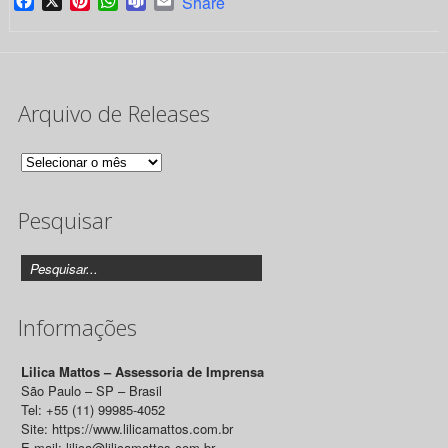
Facebook
X
Pinterest
WhatsApp
Teams
Email
Share
Arquivo de Releases
Arquivo
de
Pesquisar
Releases
Informações
Lilica Mattos – Assessoria de Imprensa
São Paulo – SP – Brasil
Tel: +55 (11) 99985-4052
Site: https://www.lilicamattos.com.br
E-mail: lilica@lilicamattos.com.br