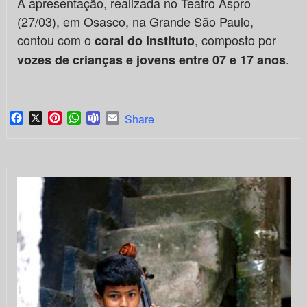
A apresentação, realizada no Teatro Aspro
(27/03), em Osasco, na Grande São Paulo,
contou com o
, composto por
coral do Instituto
.
vozes de crianças e jovens entre 07 e 17 anos
Facebook
X
Pinterest
WhatsApp
Teams
Email
Share