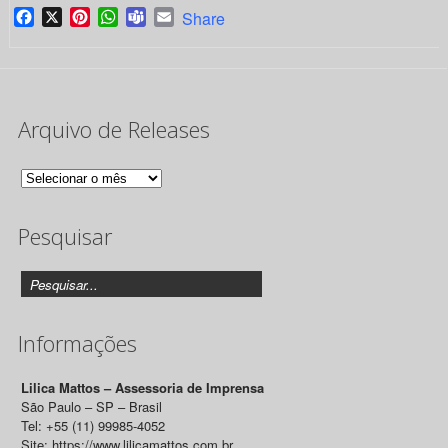
Facebook
X
Pinterest
WhatsApp
Teams
Email
Share
Arquivo de Releases
Arquivo
de
Pesquisar
Releases
Informações
Lilica Mattos – Assessoria de Imprensa
São Paulo – SP – Brasil
Tel: +55 (11) 99985-4052
Site: https://www.lilicamattos.com.br