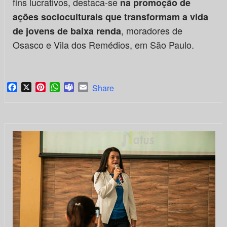
fins lucrativos, destaca-se
na promoção de
ações socioculturais que transformam a vida
, moradores de
de jovens de baixa renda
Osasco e Vila dos Remédios, em São Paulo.
Facebook
X
Pinterest
WhatsApp
Teams
Email
Share