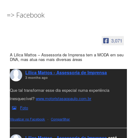
=> Facebook
3,071
A Lilica Mattos – Assessoria de Imprensa tem a MODA em seu
DNA, mas atua nas mais diversas áreas
Lilica Mattos - Assessoria de Imprensa
3 months ago
Que tal transformar esse dia especial numa experiência
inesquecível?
www.motoristasaopaulo.com.br
Foto
Visualizar no Facebook
·
Compartilhar
Lilica Mattos - Assessoria de Imprensa
está