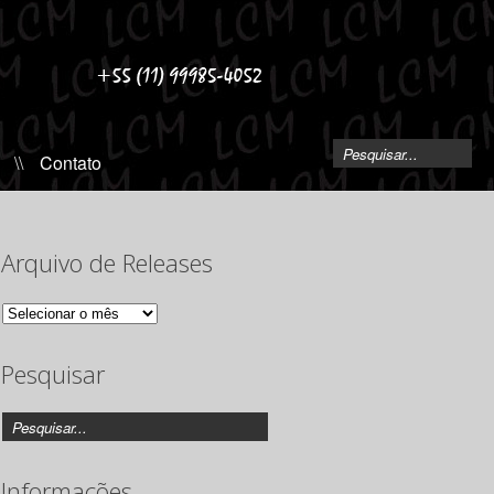
\\
Contato
Arquivo de Releases
Arquivo
de
Releases
Pesquisar
Informações