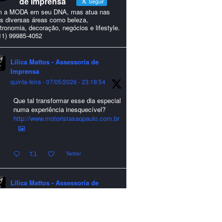
de Imprensa
Seguir
 a MODA em seu DNA, mas atua nas
s diversas áreas como beleza,
tronomia, decoração, negócios e lifestyle.
11) 99985-4052
Lilica Mattos - Assessoria de
Imprensa
quinta-feira - 07/05/2026 - 23:18:54
Que tal transformar esse dia especial
numa experiência inesquecível?
http://www.motoristasaopaulo.com.br
Twitter
Lilica Mattos - Assessoria de
Imprensa
quarta-feira - 24/12/2025 - 21:51:42
A LCM Assessoria deseja um