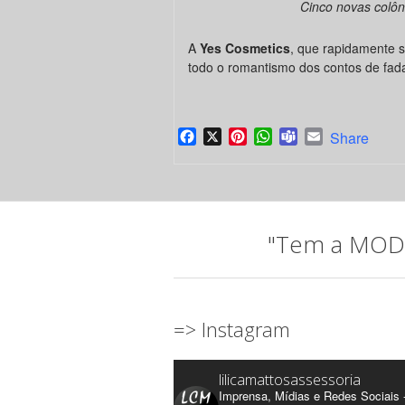
Cinco novas colôn
A
Yes Cosmetics
, que rapidamente s
todo o romantismo dos contos de fad
Facebook
X
Pinterest
WhatsApp
Teams
Email
Share
"Tem a MODA 
=> Instagram
lilicamattosassessoria
Imprensa, Mídias e Redes Sociais 