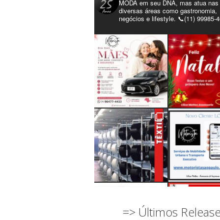
MODA em seu DNA, mas atua nas
diversas áreas como gastronomia,
negócios e lifestyle. 📞(11) 99985-
=> Últimos Releas