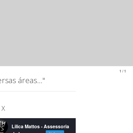
1 / 1
sas áreas..."
 X
Lilica Mattos - Assessoria