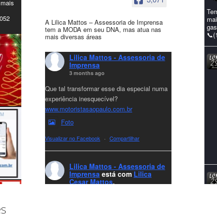
 mais
Tem
4052
mai
A Lilica Mattos – Assessoria de Imprensa
gas
tem a MODA em seu DNA, mas atua nas
📞(
mais diversas áreas
Lilica Mattos - Assessoria de
Imprensa
3 months ago
Que tal transformar esse dia especial numa
experiência inesquecível?
www.motoristasaopaulo.com.br
Foto
Visualizar no Facebook
·
Compartilhar
Lilica Mattos - Assessoria de
Imprensa
está com
Lilica
Cesar Mattos
.
8 months ago
A LCM Assessoria deseja um excelente
es
Natal e um 2026 repleto de conquistas e