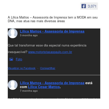
3,071
A Lilica Mattos – Assessoria de Imprensa tem a MODA em seu
DNA, mas atua nas mais diversas áreas
Lilica Mattos - Assessoria de Imprensa
3 months ago
Que tal transformar esse dia especial numa experiência
inesquecível?
www.motoristasaopaulo.com.br
Foto
Visualizar no Facebook
·
Compartilhar
Lilica Mattos - Assessoria de Imprensa
está
com
Lilica Cesar Mattos
.
7 months ago
A LCM Assessoria deseja um excelente Natal e um 2026 repleto
de conquistas e realizações para todos clientes, jornalistas e