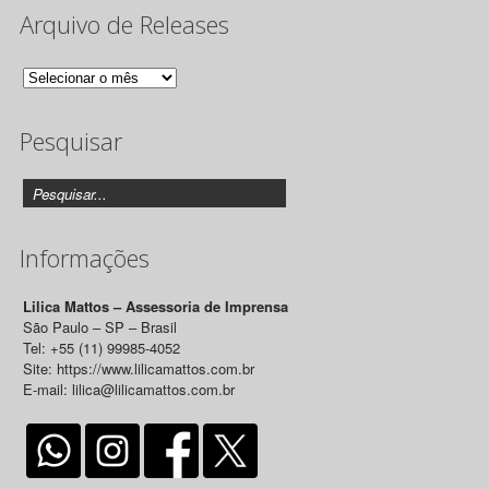
Arquivo de Releases
Arquivo
de
Pesquisar
Releases
Informações
Lilica Mattos – Assessoria de Imprensa
São Paulo – SP – Brasil
Tel: +55 (11) 99985-4052
Site: https://www.lilicamattos.com.br
E-mail: lilica@lilicamattos.com.br