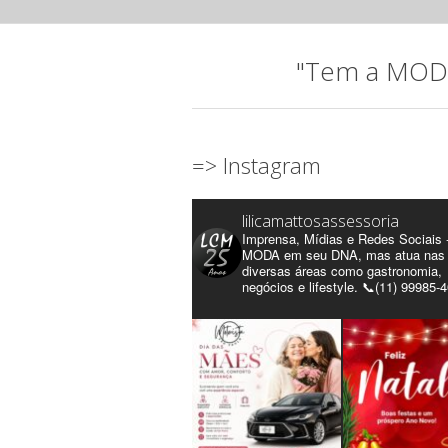
"Tem a MODA 
=> Instagram
lilicamattosassessoria
Imprensa, Mídias e Redes Sociais 
MODA em seu DNA, mas atua nas
diversas áreas como gastronomia,
negócios e lifestyle. 📞(11) 99985-