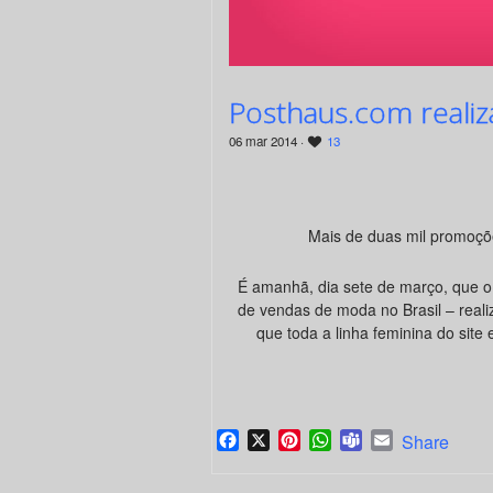
Posthaus.com realiza
06 mar 2014 ·
13
Mais de duas mil promoçõ
É amanhã, dia sete de março, que o
de vendas de moda no Brasil – reali
que toda a linha feminina do site
Facebook
X
Pinterest
WhatsApp
Teams
Email
Share