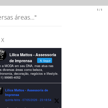
1 / 1
sas áreas..."
 X
Lilica Mattos - Assessoria
de Imprensa
Seguir
 a MODA em seu DNA, mas atua nas
s diversas áreas como beleza,
tronomia, decoração, negócios e lifestyle.
11) 99985-4052
Lilica Mattos - Assessoria de
Imprensa
quinta-feira - 07/05/2026 - 23:18:54