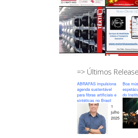
=> Últimos Releas
ABRAFAS impulsiona
Boa mús
agenda sustentável
espetác
para fibras artificiais e
do Insti
sintéticas no Brasil
1
Seguir
Carregar mais...
julho
2025