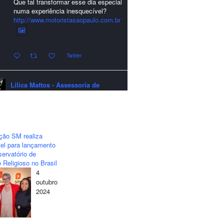
Que tal transformar esse dia especial
numa experiência inesquecível?
http://www.motoristasaopaulo.com.br
Twitter
Lilica Mattos - Assessoria de
Imprensa
quarta-feira - 24/12/2025 - 21:51:42
A LCM Assessoria deseja um
excelente Natal e um 2026 repleto de
ção SM realiza
conquistas e realizações para todos
el para lançamento
clientes, jornalistas e amigos que
ervatório de
sempre nos acompanham!🎄✨🥂❤️
 Religioso no Brasil
4
#lcmassessoria
#assessoria
#natal
outubro
#merrychristmas
#felizanonovo
2024
#happynewyear
Twitter