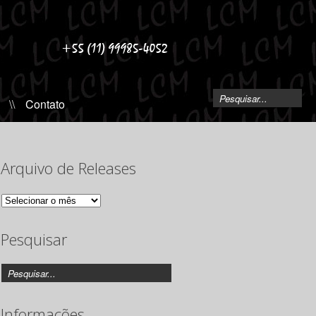
\\
Contato
Arquivo de Releases
Arquivo
de
Releases
Pesquisar
Informações