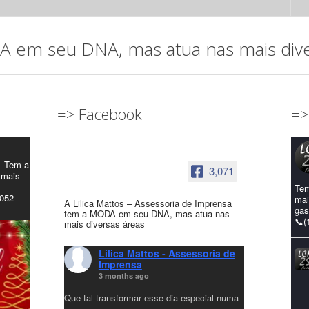
em seu DNA, mas atua nas mais diver
=> Facebook
=>
- Tem a
3,071
 mais
Tem
4052
mai
A Lilica Mattos – Assessoria de Imprensa
gas
tem a MODA em seu DNA, mas atua nas
📞(
mais diversas áreas
Lilica Mattos - Assessoria de
Imprensa
3 months ago
Que tal transformar esse dia especial numa