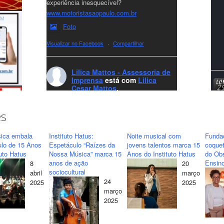
experiência inesquecível?
www.motoristasaopaulo.com.br
Foto
Visualizar no Facebook
·
Compartilhar
Lilica Mattos - Assessoria de
Imprensa
está com
Lilica
Cesar Mattos
.
8 months ago
A LCM Assessoria deseja um excelente
es
Natal e um 2026 repleto de conquistas e
realizações para todos clientes, jornalistas e
ica embala
Instituto Hatus:
Noite musical com
Funda
amigos que sempre nos acompanham!🎄✨
ulo de 15 Anos
Espetáculo “Raízes da
jovens talentos marca 15
coquet
tuto Hatus
Nossa Música” marca 15
Anos do Instituto Hatus
do Obs
🥂❤️
anos de ação
Ensino
8
20
#lcmassessoria
ssessoria
#natal
sociocultural
abril
março
#merrychristmas
#felizanonovo
24
2025
2025
#HappyNewYear
março
2025
Foto
Visualizar no Facebook
·
Compartilhar