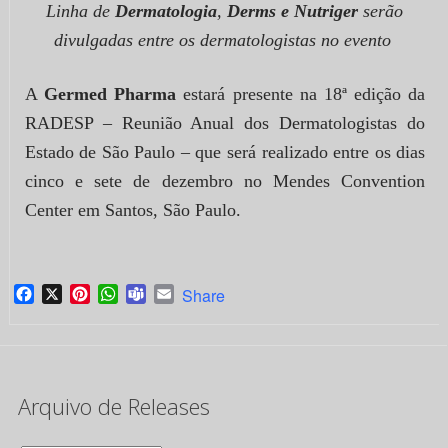
Linha de
Dermatologia
,
Derms e Nutriger
serão
divulgadas entre os dermatologistas no evento
A
Germed Pharma
estará presente na 18ª edição da
RADESP – Reunião Anual dos Dermatologistas do
Estado de São Paulo – que será realizado entre os dias
cinco e sete de dezembro no Mendes Convention
Center em Santos, São Paulo.
Facebook
X
Pinterest
WhatsApp
Teams
Email
Share
Arquivo de Releases