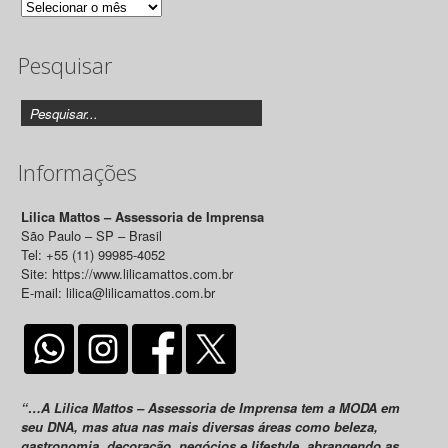
Arquivo
de
Pesquisar
Releases
Informações
Lilica Mattos – Assessoria de Imprensa
São Paulo – SP – Brasil
Tel: +55 (11) 99985-4052
Site: https://www.lilicamattos.com.br
E-mail: lilica@lilicamattos.com.br
“…A Lilica Mattos – Assessoria de Imprensa tem a MODA em
seu DNA, mas atua nas mais diversas áreas como beleza,
gastronomia, decoração, negócios e lifestyle, abrangendo as