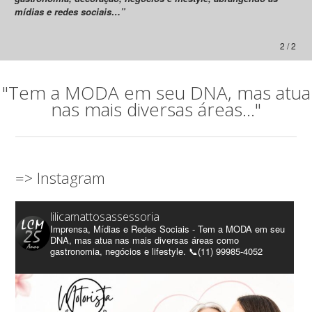
mídias e redes sociais…”
2 / 2
"Tem a MODA em seu DNA, mas atua
nas mais diversas áreas..."
=> Instagram
lilicamattosassessoria
Imprensa, Mídias e Redes Sociais - Tem a MODA em seu
DNA, mas atua nas mais diversas áreas como
gastronomia, negócios e lifestyle. 📞(11) 99985-4052