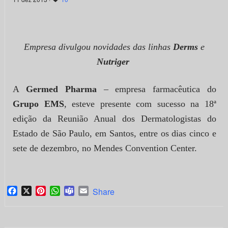
Empresa divulgou novidades das linhas
Derms
e
Nutriger
A
Germed Pharma
– empresa farmacêutica do
Grupo EMS
, esteve presente com sucesso na 18ª
edição da Reunião Anual dos Dermatologistas do
Estado de São Paulo, em Santos, entre os dias cinco e
sete de dezembro, no Mendes Convention Center.
Facebook
X
Pinterest
WhatsApp
Teams
Email
Share