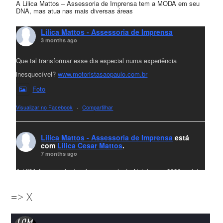
A Lilica Mattos – Assessoria de Imprensa tem a MODA em seu
DNA, mas atua nas mais diversas áreas
Lilica Mattos - Assessoria de Imprensa
3 months ago
Que tal transformar esse dia especial numa experiência
inesquecível?
www.motoristasaopaulo.com.br
Foto
Visualizar no Facebook
·
Compartilhar
Lilica Mattos - Assessoria de Imprensa
está
com
Lilica Cesar Mattos
.
7 months ago
A LCM Assessoria deseja um excelente Natal e um 2026 repleto
de conquistas e realizações para todos clientes, jornalistas e
=> X
amigos que sempre nos acompanham!🎄✨🥂❤️
#lcmassessoria
ssessoria
#natal
#merrychristmas
#felizanonovo