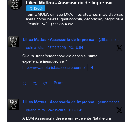
Lilica Mattos - Assessoria de Imprensa
#HappyNewYear
Seguir
Foto
Tem a MODA em seu DNA, mas atua nas mais diversas
áreas como beleza, gastronomia, decoração, negócios e
lifestyle. 📞(11) 99985-4052
Visualizar no Facebook
·
Compartilhar
Lilica Mattos - Assessoria de Imprensa
@lilicamattos
Lilica Mattos - Assessoria de Imprensa
9 months ago
·
quinta-feira - 07/05/2026 - 23:18:54
Que tal transformar esse dia especial numa
A Abrafas - Associação Brasileira de Fibras Artificiais e
experiência inesquecível?
Sintéticas foi destaque na Revista Química e Derivados, na
http://www.motoristasaopaulo.com.br
extensa matéria sobre o setor "Produção de fibras químicas e as
Twitter
incertezas do mercado global".
Confira detalhes 🗞📰📈
Lilica Mattos - Assessoria de Imprensa
@lilicamattos
#sustentabilidade
#FibrasSintéticas
#EconomiaCircular
#Abrafas
·
quarta-feira - 24/12/2025 - 21:51:42
#IndústriaTêxtil
A LCM Assessoria deseja um excelente Natal e um
Foto
2026 repleto de conquistas e realizações para todos
clientes, jornalistas e amigos que sempre nos
Visualizar no Facebook
·
Compartilhar