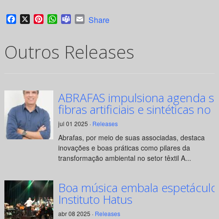
Facebook
X
Pinterest
WhatsApp
Teams
Email
Share
Outros Releases
ABRAFAS impulsiona agenda su
fibras artificiais e sintéticas no 
jul 01 2025 ·
Releases
Abrafas, por meio de suas associadas, destaca
inovações e boas práticas como pilares da
transformação ambiental no setor têxtil A...
Boa música embala espetáculo
Instituto Hatus
abr 08 2025 ·
Releases