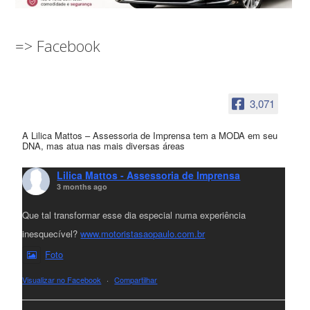
=> Facebook
3,071
A Lilica Mattos – Assessoria de Imprensa tem a MODA em seu
DNA, mas atua nas mais diversas áreas
Lilica Mattos - Assessoria de Imprensa
3 months ago
Que tal transformar esse dia especial numa experiência
inesquecível?
www.motoristasaopaulo.com.br
Foto
Visualizar no Facebook
·
Compartilhar