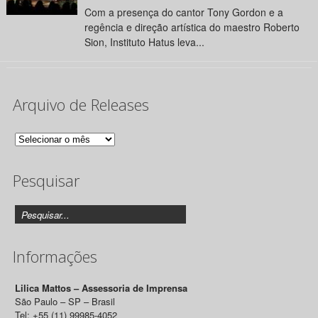
Com a presença do cantor Tony Gordon e a
regência e direção artística do maestro Roberto
Sion, Instituto Hatus leva...
Arquivo de Releases
Arquivo
de
Pesquisar
Releases
Informações
Lilica Mattos – Assessoria de Imprensa
São Paulo – SP – Brasil
Tel: +55 (11) 99985-4052