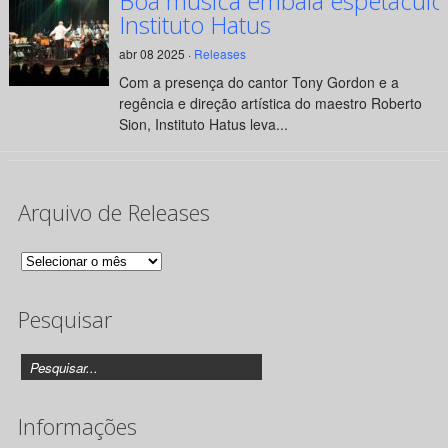
Boa música embala espetáculo
Instituto Hatus
abr 08 2025 ·
Releases
Com a presença do cantor Tony Gordon e a
regência e direção artística do maestro Roberto
Sion, Instituto Hatus leva...
Arquivo de Releases
Arquivo
de
Pesquisar
Releases
Informações