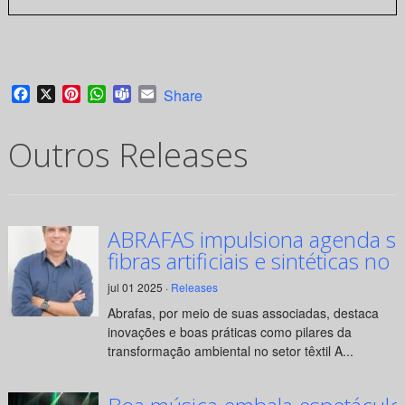
Facebook
X
Pinterest
WhatsApp
Teams
Email
Share
Outros Releases
ABRAFAS impulsiona agenda su
fibras artificiais e sintéticas no 
jul 01 2025 ·
Releases
Abrafas, por meio de suas associadas, destaca
inovações e boas práticas como pilares da
transformação ambiental no setor têxtil A...