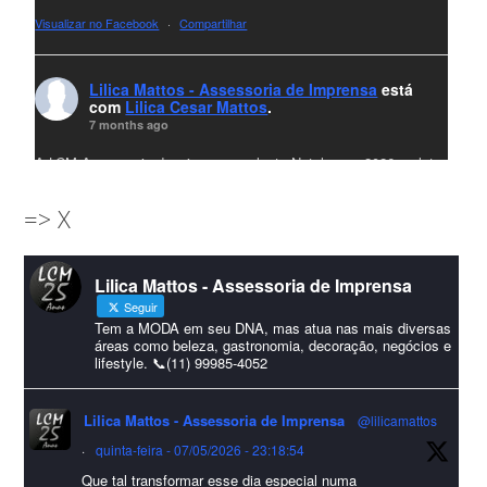
Visualizar no Facebook
·
Compartilhar
Lilica Mattos - Assessoria de Imprensa
está
com
Lilica Cesar Mattos
.
7 months ago
A LCM Assessoria deseja um excelente Natal e um 2026 repleto
de conquistas e realizações para todos clientes, jornalistas e
=> X
amigos que sempre nos acompanham!🎄✨🥂❤️
#lcmassessoria
ssessoria
#natal
#merrychristmas
#felizanonovo
Lilica Mattos - Assessoria de Imprensa
#HappyNewYear
Seguir
Foto
Tem a MODA em seu DNA, mas atua nas mais diversas
áreas como beleza, gastronomia, decoração, negócios e
lifestyle. 📞(11) 99985-4052
Visualizar no Facebook
·
Compartilhar
Lilica Mattos - Assessoria de Imprensa
@lilicamattos
Lilica Mattos - Assessoria de Imprensa
9 months ago
·
quinta-feira - 07/05/2026 - 23:18:54
Que tal transformar esse dia especial numa