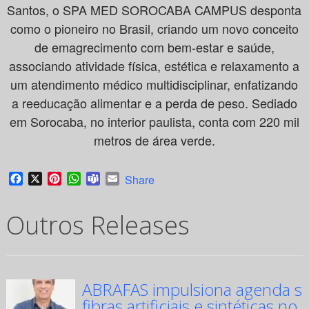
Santos, o SPA MED SOROCABA CAMPUS desponta
como o pioneiro no Brasil, criando um novo conceito
de emagrecimento com bem-estar e saúde,
associando atividade física, estética e relaxamento a
um atendimento médico multidisciplinar, enfatizando
a reeducação alimentar e a perda de peso. Sediado
em Sorocaba, no interior paulista, conta com 220 mil
metros de área verde.
Facebook
X
Pinterest
WhatsApp
Teams
Email
Share
Outros Releases
ABRAFAS impulsiona agenda su
fibras artificiais e sintéticas no 