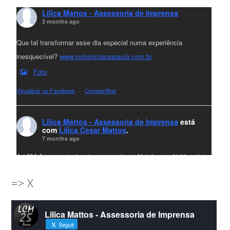
Lilica Mattos - Assessoria de Imprensa
3 months ago
Que tal transformar esse dia especial numa experiência
inesquecível?
www.motoristasaopaulo.com.br
Foto
Visualizar no Facebook
·
Compartilhar
Lilica Mattos - Assessoria de Imprensa
está
com
Lilica Cesar Mattos
.
7 months ago
A LCM Assessoria deseja um excelente Natal e um 2026 repleto
de conquistas e realizações para todos clientes, jornalistas e
=> X
amigos que sempre nos acompanham!🎄✨🥂❤️
#lcmassessoria
ssessoria
#natal
#merrychristmas
#felizanonovo
Lilica Mattos - Assessoria de Imprensa
#HappyNewYear
Seguir