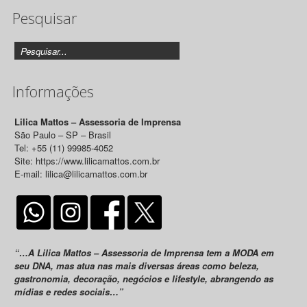
Pesquisar
Releases
Informações
Lilica Mattos – Assessoria de Imprensa
São Paulo – SP – Brasil
Tel: +55 (11) 99985-4052
Site: https://www.lilicamattos.com.br
E-mail: lilica@lilicamattos.com.br
“…A Lilica Mattos – Assessoria de Imprensa tem a MODA em
seu DNA, mas atua nas mais diversas áreas como beleza,
gastronomia, decoração, negócios e lifestyle, abrangendo as
mídias e redes sociais…”