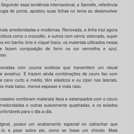
Seguindo essa tendência internacional, a Samello, referência
logia de ponta, apostou suas fichas no tema ao desenvolver
ais arredondadas e modernas. Renovada, a linha traz agora
óticos como o crocodilo, e outros com verniz estonado, super
 em banho ônix e níquel fosco, os materiais utilizados nessa
 e fazem composição de forro na cor vermelha e azul,
oso.
boradas com couros exóticos que transmitem um visual
e avestruz. E trazem ainda combinações de couro liso com
 cano curto e médio, têm elásticos e ou zíper nas laterais,
les mais baixo, menos espesso e mais raso.
cassins combinam materiais lisos e estampados com o couro
arredondadas e outras suavemente quadradas, e os solados
nfortáveis para o dia-a-dia.
iginal, possui um acabamento especial no calcanhar que
á-lo e pisar sobre ele, como se fosse um chinelo. Mais