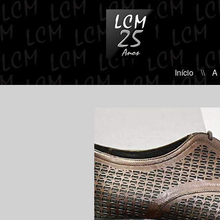
Início
\\
A