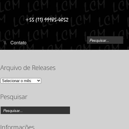
\\
Contato
Arquivo de Releases
Arquivo
de
Releases
Pesquisar
Informações