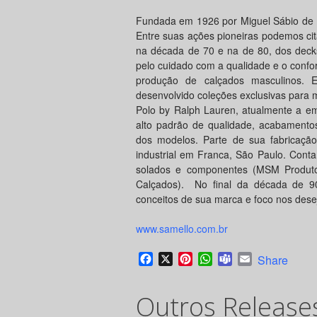
Fundada em 1926 por Miguel Sábio de M
Entre suas ações pioneiras podemos ci
na década de 70 e na de 80, dos deck
pelo cuidado com a qualidade e o confo
produção de calçados masculinos. 
desenvolvido coleções exclusivas para m
Polo by Ralph Lauren, atualmente a em
alto padrão de qualidade, acabamentos
dos modelos. Parte de sua fabricação
industrial em Franca, São Paulo. Con
solados e componentes (MSM Produt
Calçados). No final da década de 90
conceitos de sua marca e foco nos dese
www.samello.com.br
Facebook
X
Pinterest
WhatsApp
Teams
Email
Share
Outros Release