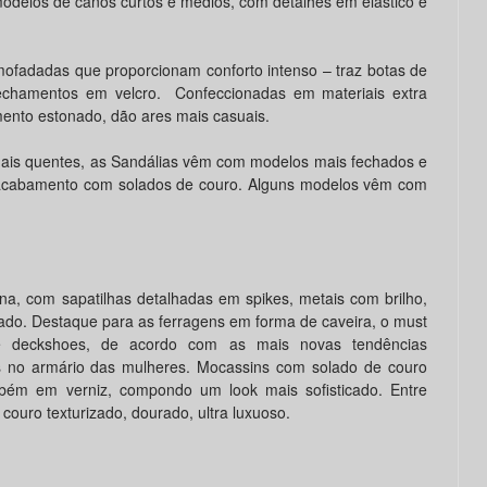
odelos de canos curtos e médios, com detalhes em elástico e
mofadadas que proporcionam conforto intenso – traz botas de
echamentos em velcro. Confeccionadas em materiais extra
ento estonado, dão ares mais casuais.
ais quentes, as Sandálias vêm com modelos mais fechados e
 acabamento com solados de couro. Alguns modelos vêm com
na, com sapatilhas detalhadas em spikes, metais com brilho,
ado. Destaque para as ferragens em forma de caveira, o must
s e deckshoes, de acordo com as mais novas tendências
is no armário das mulheres. Mocassins com solado de couro
ém em verniz, compondo um look mais sofisticado. Entre
couro texturizado, dourado, ultra luxuoso.