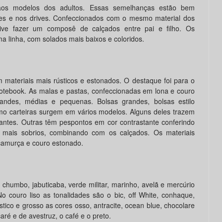
s aos modelos dos adultos. Essas semelhanças estão bem
es e nos drives. Confeccionados com o mesmo material dos
sive fazer um composê de calçados entre pai e filho. Os
 linha, com solados mais baixos e coloridos.
 materiais mais rústicos e estonados. O destaque foi para o
notebook. As malas e pastas, confeccionadas em lona e couro
andes, médias e pequenas. Bolsas grandes, bolsas estilo
omo carteiras surgem em vários modelos. Alguns deles trazem
gantes. Outras têm pespontos em cor contrastante conferindo
o mais sobrios, combinando com os calçados. Os materiais
, camurça e couro estonado.
chumbo, jabuticaba, verde militar, marinho, avelã e mercúrio
couro liso as tonalidades são o bic, off White, conhaque,
stico e grosso as cores osso, antracite, ocean blue, chocolare
aré e de avestruz, o café e o preto.