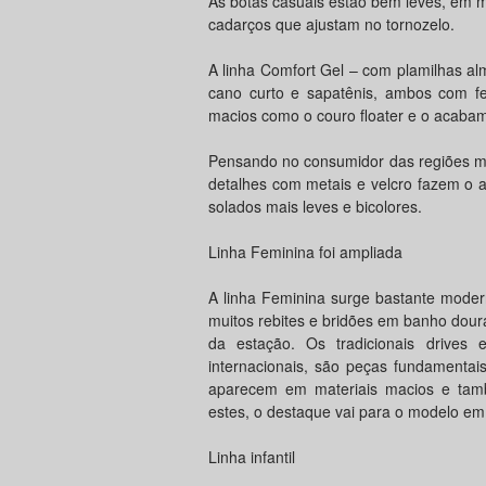
As botas casuais estão bem leves, em m
cadarços que ajustam no tornozelo.
A linha Comfort Gel – com plamilhas al
cano curto e sapatênis, ambos com f
macios como o couro floater e o acabam
Pensando no consumidor das regiões m
detalhes com metais e velcro fazem o
solados mais leves e bicolores.
Linha Feminina foi ampliada
A linha Feminina surge bastante moder
muitos rebites e bridões em banho dour
da estação. Os tradicionais drive
internacionais, são peças fundamenta
aparecem em materiais macios e tamb
estes, o destaque vai para o modelo em 
Linha infantil