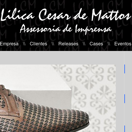
 Empresa
\\
Clientes
\\
Releases
\\
Cases
\\
Eventos