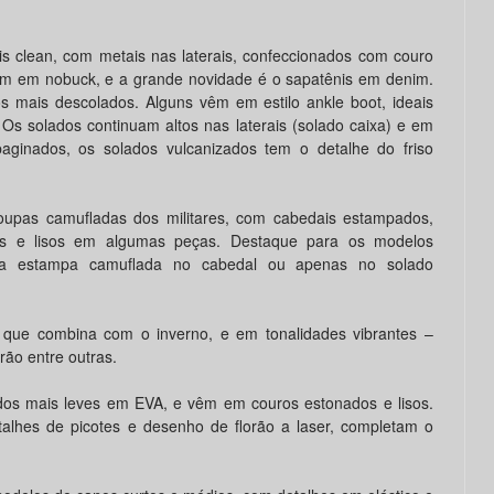
 clean, com metais nas laterais, confeccionados com couro
ém em nobuck, e a grande novidade é o sapatênis em denim.
 mais descolados. Alguns vêm em estilo ankle boot, ideais
 Os solados continuam altos nas laterais (solado caixa) e em
ginados, os solados vulcanizados tem o detalhe do friso
oupas camufladas dos militares, com cabedais estampados,
os e lisos em algumas peças. Destaque para os modelos
ma estampa camuflada no cabedal ou apenas no solado
 que combina com o inverno, e em tonalidades vibrantes –
rão entre outras.
os mais leves em EVA, e vêm em couros estonados e lisos.
lhes de picotes e desenho de florão a laser, completam o