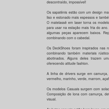
descontraído, impossível!
Os sapatênis estão com um design mais
liso e estonado mais espessos e tamb
O matelassê em laser torna os modelos
para usar na estação mais fria do ano.
algumas peças aparecem baixos. Repa
combinando com o cabedal.
Os DeckShoes foram inspirados nas r
combinando também materiais rústic
abotinados. Alguns deles trazem u
oferecendo atitude fashion.
A linha de drivers surge em camurça,
vermelho, marinho, verde, marrom, açaf
Os modelos Casuais surgem com solad
Composição de lona com camurça, deta
visual.