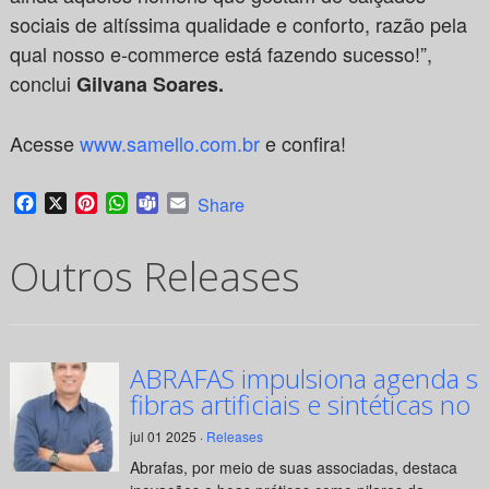
sociais de altíssima qualidade e conforto, razão pela
qual nosso e-commerce está fazendo sucesso!”,
conclui
Gilvana Soares.
Acesse
www.samello.com.br
e confira!
Facebook
X
Pinterest
WhatsApp
Teams
Email
Share
Outros Releases
ABRAFAS impulsiona agenda su
fibras artificiais e sintéticas no 
jul 01 2025 ·
Releases
Abrafas, por meio de suas associadas, destaca