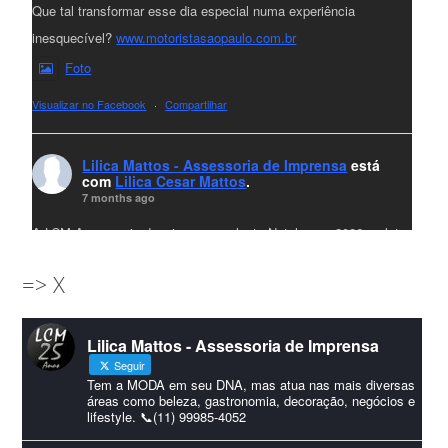
Que tal transformar esse dia especial numa experiência
inesquecível?
www.motoristasaopaulo.com.br
Foto
Visualizar no Facebook
·
Compartilhar
Lilica Mattos - Assessoria de Imprensa
está
com
Lilica Cesar Mattos
.
7 months ago
A LCM Assessoria deseja um excelente Natal e um 2026 repleto
de conquistas e realizações para todos clientes, jornalistas e
=> X
amigos que sempre nos acompanham!🎄✨🥂❤️
#lcmassessoria
ssessoria
#natal
#merrychristmas
#felizanonovo
Lilica Mattos - Assessoria de Imprensa
#HappyNewYear
Seguir
Foto
Tem a MODA em seu DNA, mas atua nas mais diversas
áreas como beleza, gastronomia, decoração, negócios e
lifestyle. 📞(11) 99985-4052
Visualizar no Facebook
·
Compartilhar