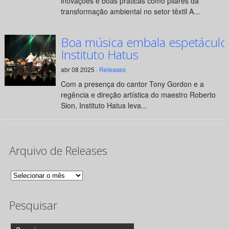
inovações e boas práticas como pilares da
transformação ambiental no setor têxtil A...
Boa música embala espetáculo
Instituto Hatus
abr 08 2025 ·
Releases
Com a presença do cantor Tony Gordon e a
regência e direção artística do maestro Roberto
Sion, Instituto Hatus leva...
Arquivo de Releases
Arquivo
de
Pesquisar
Releases