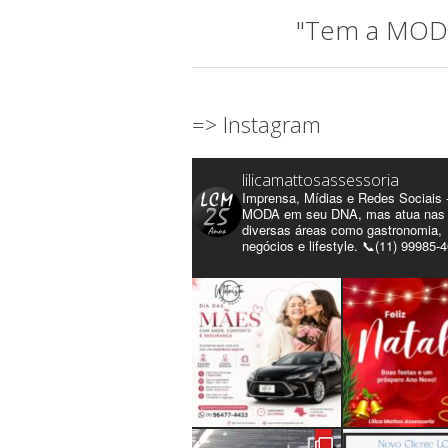
"Tem a MODA 
=> Instagram
lilicamattosassessoria
Imprensa, Mídias e Redes Sociais 
MODA em seu DNA, mas atua nas
diversas áreas como gastronomia,
negócios e lifestyle. 📞(11) 99985-