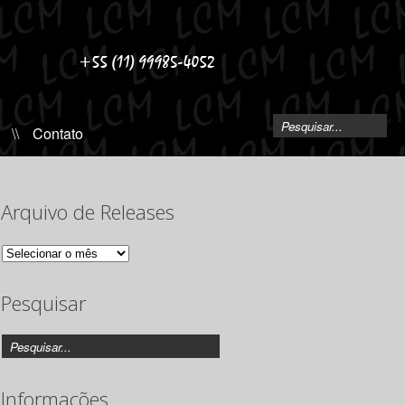
\\
Contato
Arquivo de Releases
Arquivo
de
Releases
Pesquisar
Informações