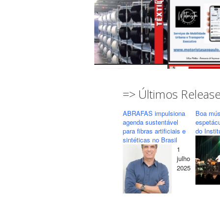
=> Últimos Releas
ABRAFAS impulsiona
Boa mús
agenda sustentável
espetác
para fibras artificiais e
do Insti
sintéticas no Brasil
1
Seguir
Carregar mais...
julho
2025