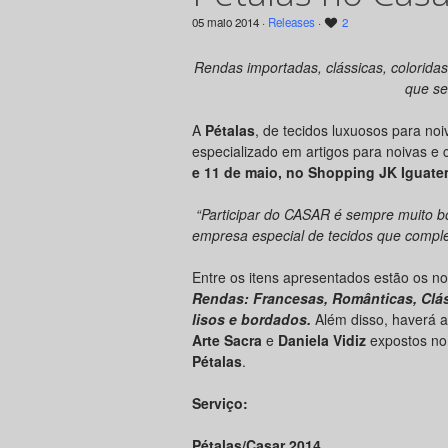
05 maio 2014 ·
Releases
·
2
Rendas importadas, clássicas, coloridas
que se
A
Pétalas
, de tecidos luxuosos para noi
especializado em artigos para noivas e
e 11 de maio, no Shopping JK Iguate
“Participar do CASAR é sempre muito b
empresa especial de tecidos que comple
Entre os itens apresentados estão os n
Rendas: Francesas, Românticas, Cláss
lisos e bordados.
Além disso, haverá 
Arte Sacra
e
Daniela Vidiz
expostos no 
Pétalas
.
Serviço:
Pétalas/Casar 2014