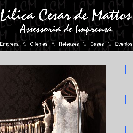
 Empresa
\\
Clientes
\\
Releases
\\
Cases
\\
Eventos