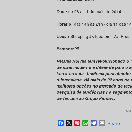
Data:
de
08 a 11 de maio de 2014
Horário:
das 14h às 21h / dia 11 das 1
Local:
Shopping JK Iguatemi- Av. Pres. 
Estande:
25
Pétalas Noivas tem revolucionado o t
de mais moderno e diferente para o s
know-how da TexPrima para atender 
diferenciada. Há mais de 22 anos no 
melhores opções no mercado de teci
pesquisa de tendências no segmento
pertencem ao Grupo Promex.
www
Facebook
X
Pinterest
WhatsApp
Teams
Email
Share