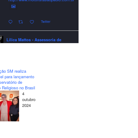
Twitter
Lilica Mattos - Assessoria de
Imprensa
quarta-feira - 24/12/2025 - 21:51:42
A LCM Assessoria deseja um
excelente Natal e um 2026 repleto de
ção SM realiza
conquistas e realizações para todos
el para lançamento
clientes, jornalistas e amigos que
ervatório de
sempre nos acompanham!🎄✨🥂❤️
 Religioso no Brasil
4
#lcmassessoria
#assessoria
#natal
outubro
#merrychristmas
#felizanonovo
2024
#happynewyear
Twitter