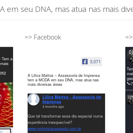
em seu DNA, mas atua nas mais diver
=> Facebook
=>
- Tem a
3,071
 mais
Tem
4052
mai
A Lilica Mattos – Assessoria de Imprensa
gas
tem a MODA em seu DNA, mas atua nas
📞(
mais diversas áreas
Lilica Mattos - Assessoria de
Imprensa
3 months ago
Que tal transformar esse dia especial numa
experiência inesquecível?
www.motoristasaopaulo.com.br