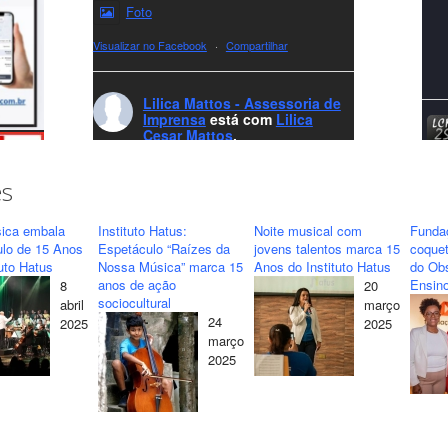
Foto
Visualizar no Facebook
·
Compartilhar
Lilica Mattos - Assessoria de
Imprensa
está com
Lilica
Cesar Mattos
.
7 months ago
A LCM Assessoria deseja um excelente
es
Natal e um 2026 repleto de conquistas e
realizações para todos clientes, jornalistas e
ica embala
Instituto Hatus:
Noite musical com
Funda
amigos que sempre nos acompanham!🎄✨
ulo de 15 Anos
Espetáculo “Raízes da
jovens talentos marca 15
coquet
tuto Hatus
Nossa Música” marca 15
Anos do Instituto Hatus
do Obs
🥂❤️
anos de ação
Ensino
8
20
#lcmassessoria
ssessoria
#natal
sociocultural
abril
março
#merrychristmas
#felizanonovo
24
2025
2025
#HappyNewYear
março
2025
Foto
Visualizar no Facebook
·
Compartilhar