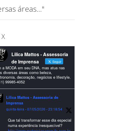
sas áreas..."
 X
Lilica Mattos - Assessoria
de Imprensa
Seguir
 a MODA em seu DNA, mas atua nas
s diversas áreas como beleza,
tronomia, decoração, negócios e lifestyle.
11) 99985-4052
Lilica Mattos - Assessoria de
Imprensa
quinta-feira - 07/05/2026 - 23:18:54
Que tal transformar esse dia especial
numa experiência inesquecível?
http://www.motoristasaopaulo.com.br