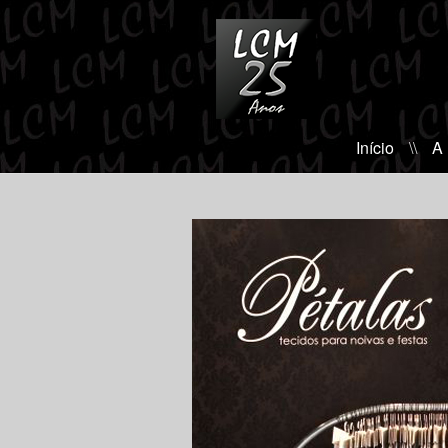
Início
\\
A