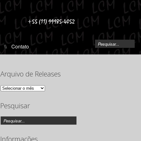
\\
Contato
Arquivo de Releases
Arquivo
de
Releases
Pesquisar
Informações