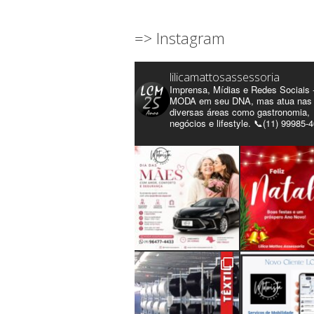
=> Instagram
lilicamattosassessoria
Imprensa, Mídias e Redes Sociais 
MODA em seu DNA, mas atua nas
diversas áreas como gastronomia,
negócios e lifestyle. 📞(11) 99985-