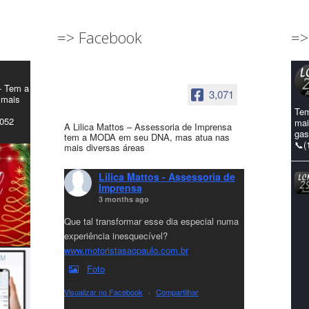
=> Facebook
=>
- Tem a
3,071
 mais
Tem
4052
mai
A Lilica Mattos – Assessoria de Imprensa
gas
tem a MODA em seu DNA, mas atua nas
📞(
mais diversas áreas
Lilica Mattos - Assessoria de
Imprensa
3 months ago
Que tal transformar esse dia especial numa
experiência inesquecível?
www.motoristasaopaulo.com.br
Foto
Visualizar no Facebook
·
Compartilhar