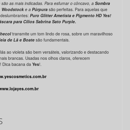
s
são as mais indicadas. Para esfumar o côncavo, a
Sombra
a
Woodstock
e a
Púrpura
são perfeitas. Para aquelas que
s deslumbrantes:
Puro Glitter Ametista e Pigmento HD Yes!
scara para Cílios Sabrina Sato Purple
.
hecol
transmite um tom lindo de rosa, sobre um maravilhoso
eia de Lã e Boate
são fundamentais.
ilás ao violeta são bem versáteis, valorizando e destacando
 mais brancas. Usadas nos olhos claros, oferecem
e! Dica bacana da
Yes
!.
w.yescosmetics.com.br
www.lojayes.com.br
s