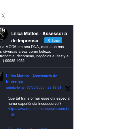
 X
Lilica Mattos - Assessoria
de Imprensa
Seguir
 a MODA em seu DNA, mas atua nas
s diversas áreas como beleza,
tronomia, decoração, negócios e lifestyle.
11) 99985-4052
Lilica Mattos - Assessoria de
Imprensa
quinta-feira - 07/05/2026 - 23:18:54
Que tal transformar esse dia especial
numa experiência inesquecível?
http://www.motoristasaopaulo.com.br
Twitter