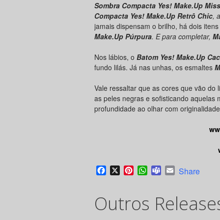
Sombra Compacta Yes! Make.Up Mis
Compacta Yes! Make.Up Retrô Chic
, 
jamais dispensam o brilho, há dois iten
Make.Up Púrpura
. E para completar,
Má
Nos lábios, o
Batom Yes! Make.Up Cac
fundo lilás. Já nas unhas, os esmaltes
M
Vale ressaltar que as cores que vão do l
as peles negras e sofisticando aquelas
profundidade ao olhar com originalidad
ww
Facebook
X
Pinterest
WhatsApp
Teams
Email
Share
Outros Release