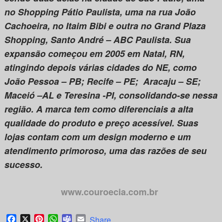
no Shopping Pátio Paulista, uma na rua João
Cachoeira, no Itaim Bibi e outra no Grand Plaza
Shopping, Santo André – ABC Paulista. Sua
expansão começou em 2005 em Natal, RN,
atingindo depois várias cidades do NE, como
João Pessoa – PB; Recife – PE; Aracaju – SE;
Maceió –AL e Teresina -PI, consolidando-se nessa
região. A marca tem como diferenciais a alta
qualidade do produto e preço acessível. Suas
lojas contam com um design moderno e um
atendimento primoroso, uma das razões de seu
sucesso.
www.couroecia.com.br
Facebook
X
Pinterest
WhatsApp
Teams
Email
Share