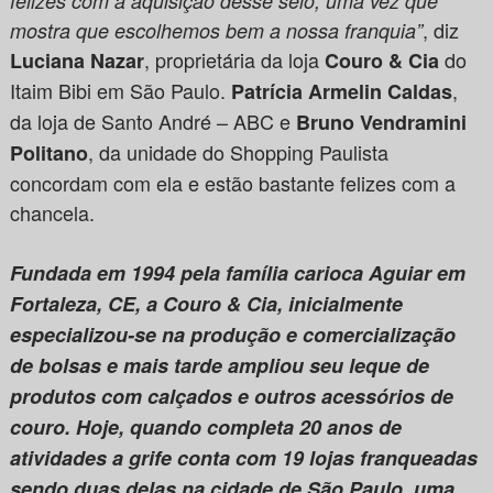
felizes com a aquisição desse selo, uma vez que
, diz
mostra que escolhemos bem a nossa franquia”
, proprietária da loja
do
Luciana Nazar
Couro & Cia
Itaim Bibi em São Paulo.
,
Patrícia Armelin Caldas
da loja de Santo André – ABC e
Bruno Vendramini
, da unidade do Shopping Paulista
Politano
concordam com ela e estão bastante felizes com a
chancela.
Fundada em 1994 pela família carioca Aguiar em
Fortaleza, CE, a Couro & Cia, inicialmente
especializou-se na produção e comercialização
de bolsas e mais tarde ampliou seu leque de
produtos com calçados e outros acessórios de
couro. Hoje, quando completa 20 anos de
atividades a grife conta com 19 lojas franqueadas
sendo duas delas na cidade de São Paulo, uma