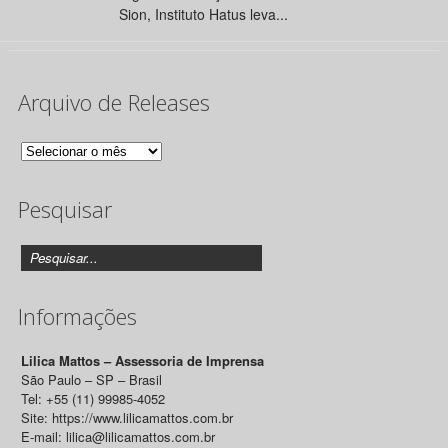
Sion, Instituto Hatus leva...
Arquivo de Releases
Arquivo
de
Pesquisar
Releases
Informações
Lilica Mattos – Assessoria de Imprensa
São Paulo – SP – Brasil
Tel: +55 (11) 99985-4052
Site: https://www.lilicamattos.com.br
E-mail: lilica@lilicamattos.com.br