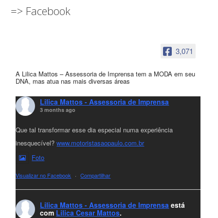
=> Facebook
3,071
A Lilica Mattos – Assessoria de Imprensa tem a MODA em seu
DNA, mas atua nas mais diversas áreas
Lilica Mattos - Assessoria de Imprensa
3 months ago
Que tal transformar esse dia especial numa experiência
inesquecível?
www.motoristasaopaulo.com.br
Foto
Visualizar no Facebook
·
Compartilhar
Lilica Mattos - Assessoria de Imprensa
está
com
Lilica Cesar Mattos
.