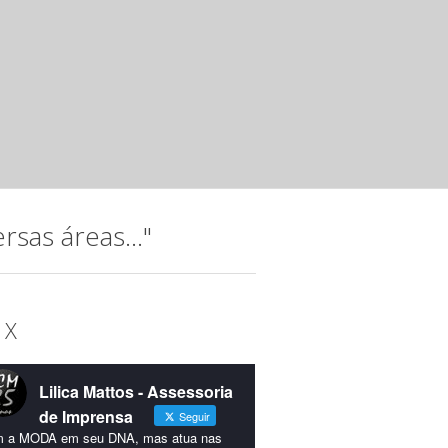
Noite musical com jovens talento
Instituto Hatus
mar 20 2025 ·
Releases
A música, que permeia a trajetória do Instituto Hatus (IH),
idealizada para comemorar os 15...
sas áreas..."
 X
Lilica Mattos - Assessoria
de Imprensa
Seguir
 a MODA em seu DNA, mas atua nas