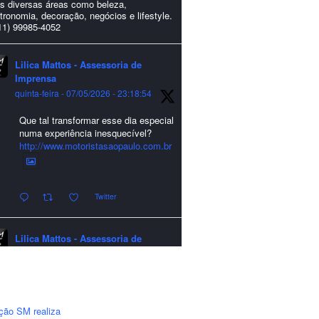
s diversas áreas como beleza,
tronomia, decoração, negócios e lifestyle.
11) 99985-4052
Lilica Mattos - Assessoria de
Imprensa
quinta-feira - 07/05/2026 - 23:18:54
Que tal transformar esse dia especial
numa experiência inesquecível?
http://www.motoristasaopaulo.com.br
Twitter
Lilica Mattos - Assessoria de
Imprensa
quarta-feira - 24/12/2025 - 21:51:42
A LCM Assessoria deseja um
excelente Natal e um 2026 repleto de
ção SM realiza