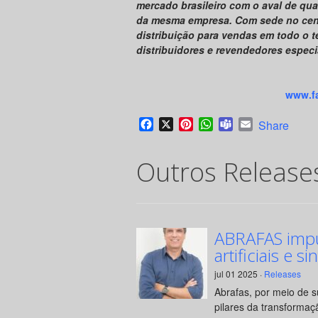
mercado brasileiro com o aval de qua
da mesma empresa. Com sede no centr
distribuição para vendas em todo o te
distribuidores e revendedores especi
www.fa
Facebook
X
Pinterest
WhatsApp
Teams
Email
Share
Outros Release
ABRAFAS impul
artificiais e si
jul 01 2025 ·
Releases
Abrafas, por meio de 
pilares da transformaçã