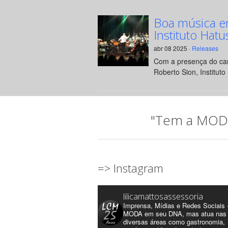
Boa música e
Instituto Hatu
abr 08 2025 ·
Releases
Com a presença do can
Roberto Sion, Instituto 
"Tem a MODA 
=> Instagram
lilicamattosassessoria
Imprensa, Mídias e Redes Sociais 
MODA em seu DNA, mas atua nas
diversas áreas como gastronomia,