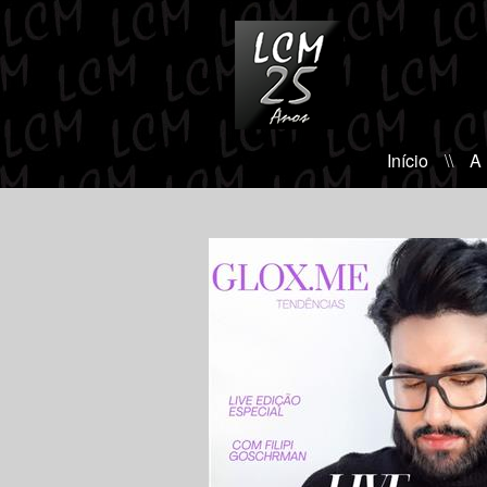
Início
\\
A