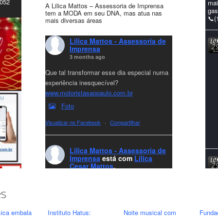
4052
mai
A Lilica Mattos – Assessoria de Imprensa
gas
tem a MODA em seu DNA, mas atua nas
📞(
mais diversas áreas
Lilica Mattos - Assessoria de
Imprensa
3 months ago
Que tal transformar esse dia especial numa
experiência inesquecível?
www.motoristasaopaulo.com.br
Foto
Visualizar no Facebook
·
Compartilhar
Lilica Mattos - Assessoria de
Imprensa
está com
Lilica
Cesar Mattos
.
7 months ago
A LCM Assessoria deseja um excelente
es
Natal e um 2026 repleto de conquistas e
realizações para todos clientes, jornalistas e
ica embala
Instituto Hatus:
Noite musical com
Funda