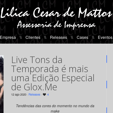
 Empresa
\\
Clientes
\\
Releases
\\
Cases
\\
Eventos
Live Tons da
Temporada é mais
uma Edição Especial
de Glox.Me
12 ago 2020 ·
Releases
·
4
Tendências das cores do momento no mundo da
make