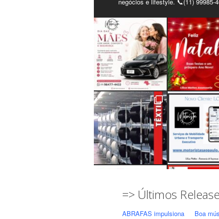
negócios e lifestyle. 📞(11) 99985-
=> Últimos Releas
ABRAFAS impulsiona
Boa mús