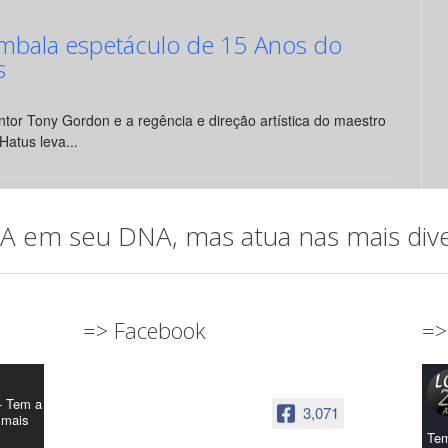
mbala espetáculo de 15 Anos do
s
tor Tony Gordon e a regência e direção artística do maestro
Hatus leva...
em seu DNA, mas atua nas mais diver
=> Facebook
=>
- Tem a
3,071
 mais
Tem