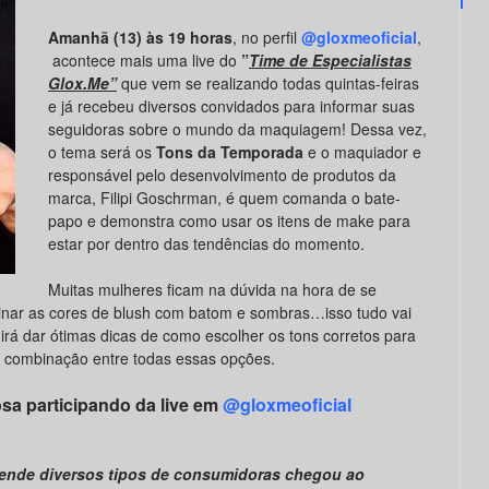
Amanhã (13) às 19 horas
, no perfil
@gloxmeoficial
,
acontece mais uma live do
”
Time de Especialistas
Glox.Me”
que vem se realizando todas quintas-feiras
e já recebeu diversos convidados para informar suas
seguidoras sobre o mundo da maquiagem! Dessa vez,
o tema será os
Tons da Temporada
e o maquiador e
responsável pelo desenvolvimento de produtos da
marca, Filipi Goschrman, é quem comanda o bate-
papo e demonstra como usar os itens de make para
estar por dentro das tendências do momento.
Muitas mulheres ficam na dúvida na hora de se
inar as cores de blush com batom e sombras…isso tudo vai
e irá dar ótimas dicas de como escolher os tons corretos para
a combinação entre todas essas opções.
osa participando da live em
@gloxmeoficial
tende diversos tipos de consumidoras chegou ao