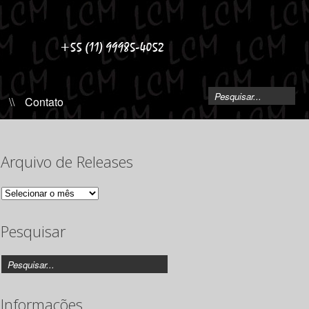
\\
Contato
Arquivo de Releases
Arquivo
de
Releases
Pesquisar
Informações