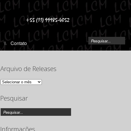
\\
Contato
Arquivo de Releases
Arquivo
de
Releases
Pesquisar
Informações