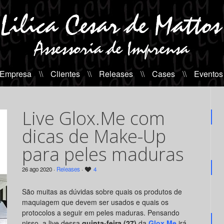
 Empresa
\\
Clientes
\\
Releases
\\
Cases
\\
Eventos
Live Glox.Me com
dicas de Make-Up
para peles maduras
26 ago 2020 ·
Releases
·
4
São muitas as dúvidas sobre quais os produtos de
maquiagem que devem ser usados e quais os
protocolos a seguir em peles maduras. Pensando
nisso
,
a live dessa
quinta-feira (27)
da
Glox.Me
irá