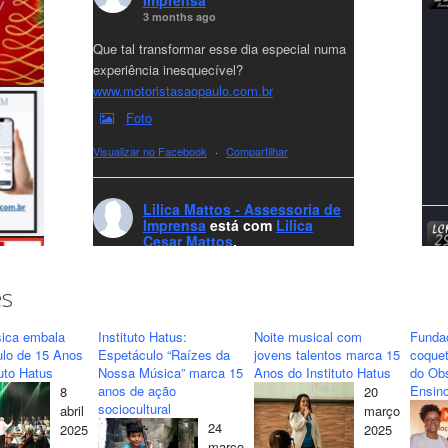
3 months ago
Que tal transformar esse dia especial numa
experiência inesquecível?
www.motoristasaopaulo.com.br
Foto
Visualizar no Facebook
·
Compartilhar
Lilica Mattos - Assessoria de
Imprensa
está com
Lilica
Cesar Mattos
.
7 months ago
A LCM Assessoria deseja um excelente
es
Natal e um 2026 repleto de conquistas e
realizações para todos clientes, jornalistas e
ica embala
Instituto Hatus:
Noite musical com
Funda
amigos que sempre nos acompanham!🎄✨
ulo de 15 Anos
Espetáculo “Raízes da
jovens talentos marca 15
coquet
tuto Hatus
Nossa Música” marca 15
Anos do Instituto Hatus
do Obs
🥂❤️
anos de ação
Ensino
8
20
#lcmassessoria
ssessoria
#natal
sociocultural
abril
março
#merrychristmas
#felizanonovo
24
2025
2025
#HappyNewYear
março