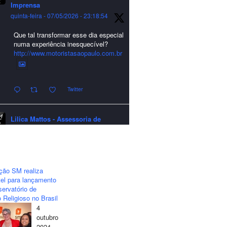
Imprensa
quinta-feira - 07/05/2026 - 23:18:54
Que tal transformar esse dia especial
numa experiência inesquecível?
http://www.motoristasaopaulo.com.br
Twitter
Lilica Mattos - Assessoria de
Imprensa
quarta-feira - 24/12/2025 - 21:51:42
A LCM Assessoria deseja um
excelente Natal e um 2026 repleto de
ção SM realiza
conquistas e realizações para todos
el para lançamento
clientes, jornalistas e amigos que
ervatório de
sempre nos acompanham!🎄✨🥂❤️
 Religioso no Brasil
4
#lcmassessoria
#assessoria
#natal
outubro
#merrychristmas
#felizanonovo
2024