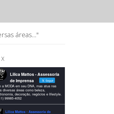
A música, que permeia a trajetória do Instituto Hatus (IH),
idealizada para comemorar os 15...
sas áreas..."
 X
Lilica Mattos - Assessoria
de Imprensa
Seguir
 a MODA em seu DNA, mas atua nas
s diversas áreas como beleza,
tronomia, decoração, negócios e lifestyle.
11) 99985-4052
Lilica Mattos - Assessoria de