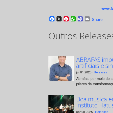
www.fa
Facebook
X
Pinterest
WhatsApp
Teams
Email
Share
Outros Release
ABRAFAS impul
artificiais e si
jul 01 2025 ·
Releases
Abrafas, por meio de 
pilares da transformaçã
Boa música e
Instituto Hatu
abr 08 2025 ·
Releases