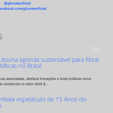
@gloxmeoficial
cebook.com/gloxmeoficial
s
siona agenda sustentável para fibras
ntéticas no Brasil
suas associadas, destaca inovações e boas práticas como
o ambiental no setor têxtil A...
mbala espetáculo de 15 Anos do
s