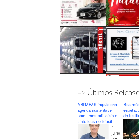
=> Últimos Releas
ABRAFAS impulsiona
Boa mús
agenda sustentável
espetác
para fibras artificiais e
do Insti
sintéticas no Brasil
1
Seguir
Carregar mais...
julho
2025