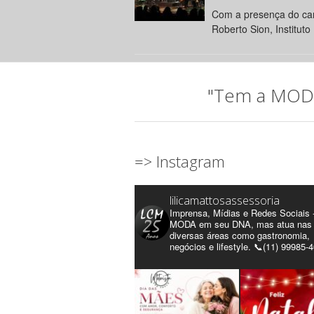
Com a presença do can
Roberto Sion, Instituto 
"Tem a MODA 
=> Instagram
lilicamattosassessoria
Imprensa, Mídias e Redes Sociais 
MODA em seu DNA, mas atua nas
diversas áreas como gastronomia,
negócios e lifestyle. 📞(11) 99985-