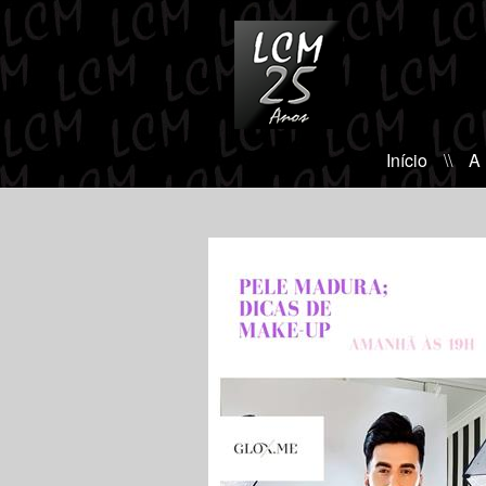
Início
\\
A