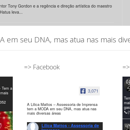
tor Tony Gordon e a regência e direção artística do maestro
Hatus leva...
em seu DNA, mas atua nas mais diver
=> Facebook
=>
- Tem a
3,071
 mais
Tem
4052
mai
A Lilica Mattos – Assessoria de Imprensa
gas
tem a MODA em seu DNA, mas atua nas
📞(
mais diversas áreas
Lilica Mattos - Assessoria de
Imprensa