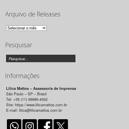
Arquivo de Releases
Arquivo
de
Pesquisar
Releases
Informações
Lilica Mattos – Assessoria de Imprensa
São Paulo – SP – Brasil
Tel: +55 (11) 99985-4052
Site: https://www.lilicamattos.com.br
E-mail: lilica@lilicamattos.com.br