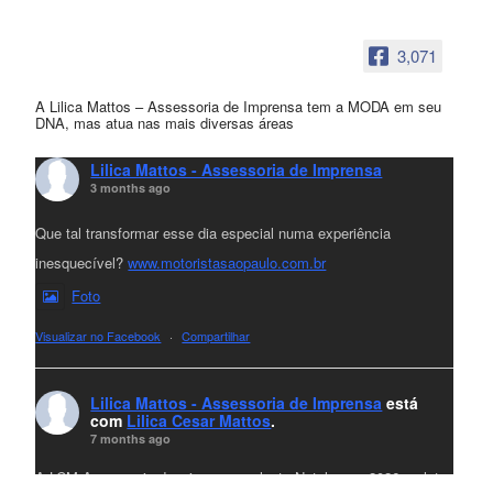
3,071
A Lilica Mattos – Assessoria de Imprensa tem a MODA em seu
DNA, mas atua nas mais diversas áreas
Lilica Mattos - Assessoria de Imprensa
3 months ago
Que tal transformar esse dia especial numa experiência
inesquecível?
www.motoristasaopaulo.com.br
Foto
Visualizar no Facebook
·
Compartilhar
Lilica Mattos - Assessoria de Imprensa
está
com
Lilica Cesar Mattos
.
7 months ago
A LCM Assessoria deseja um excelente Natal e um 2026 repleto