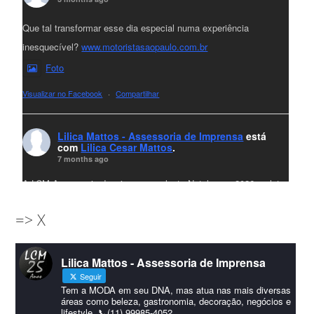
Que tal transformar esse dia especial numa experiência
inesquecível?
www.motoristasaopaulo.com.br
Foto
Visualizar no Facebook
·
Compartilhar
Lilica Mattos - Assessoria de Imprensa
está
com
Lilica Cesar Mattos
.
7 months ago
A LCM Assessoria deseja um excelente Natal e um 2026 repleto
de conquistas e realizações para todos clientes, jornalistas e
=> X
amigos que sempre nos acompanham!🎄✨🥂❤️
#lcmassessoria
ssessoria
#natal
#merrychristmas
#felizanonovo
Lilica Mattos - Assessoria de Imprensa
#HappyNewYear
Seguir
Foto
Tem a MODA em seu DNA, mas atua nas mais diversas
áreas como beleza, gastronomia, decoração, negócios e
lifestyle. 📞(11) 99985-4052
Visualizar no Facebook
·
Compartilhar