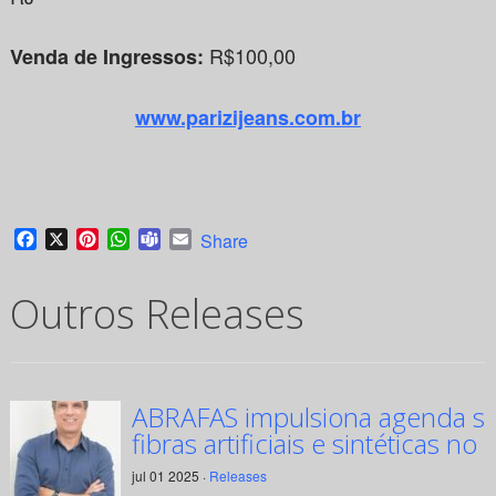
R$100,00
Venda de Ingressos:
www.parizijeans.com.br
Facebook
X
Pinterest
WhatsApp
Teams
Email
Share
Outros Releases
ABRAFAS impulsiona agenda su
fibras artificiais e sintéticas no 
jul 01 2025 ·
Releases