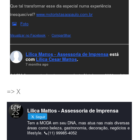
Que tal transformar esse dia especial numa experiência
inesquecível?
www.motoristasaopaulo.com.br
Foto
Visualizar no Facebook
·
Compartilhar
Lilica Mattos - Assessoria de Imprensa
está
com
Lilica Cesar Mattos
.
7 months ago
A LCM Assessoria deseja um excelente Natal e um 2026 repleto
de conquistas e realizações para todos clientes, jornalistas e
=> X
amigos que sempre nos acompanham!🎄✨🥂❤️
#lcmassessoria
ssessoria
#natal
#merrychristmas
#felizanonovo
Lilica Mattos - Assessoria de Imprensa
#HappyNewYear
Seguir
Foto
Tem a MODA em seu DNA, mas atua nas mais diversas
áreas como beleza, gastronomia, decoração, negócios e
lifestyle. 📞(11) 99985-4052
Visualizar no Facebook
·
Compartilhar