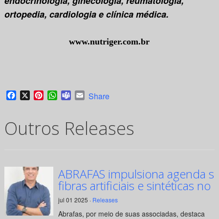
endocrinologia, ginecologia, reumatologia,
ortopedia, cardiologia e clínica médica.
www.nutriger.com.br
Facebook
X
Pinterest
WhatsApp
Teams
Email
Share
Outros Releases
ABRAFAS impulsiona agenda su
fibras artificiais e sintéticas no 
jul 01 2025 ·
Releases
Abrafas, por meio de suas associadas, destaca