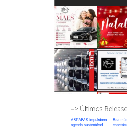
=> Últimos Releas
ABRAFAS impulsiona
Boa mús
agenda sustentável
espetác