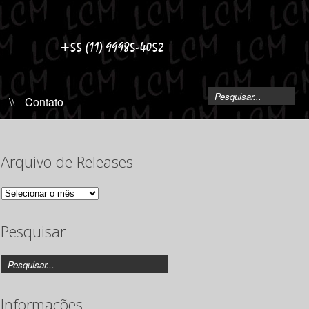
\\
Contato
Arquivo de Releases
Arquivo
de
Releases
Pesquisar
Informações