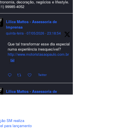
tronomia, decoração, negócios e lifestyle.
11) 99985-4052
Lilica Mattos - Assessoria de
Imprensa
quinta-feira - 07/05/2026 - 23:18:54
Que tal transformar esse dia especial
numa experiência inesquecível?
http://www.motoristasaopaulo.com.br
Twitter
Lilica Mattos - Assessoria de
Imprensa
quarta-feira - 24/12/2025 - 21:51:42
A LCM Assessoria deseja um
excelente Natal e um 2026 repleto de
ção SM realiza
conquistas e realizações para todos
el para lançamento