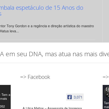
mbala espetáculo de 15 Anos do
s
tor Tony Gordon e a regência e direção artística do maestro
Hatus leva...
em seu DNA, mas atua nas mais diver
=> Facebook
=>
- Tem a
3,071
 mais
Tem
4052
mai
A Lilica Mattos – Assessoria de Imprensa