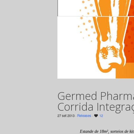
Germed Pharma 
Corrida Integr
27 set 2013 ·
Releases
·
12
Estande de 18m², sorteios de kit