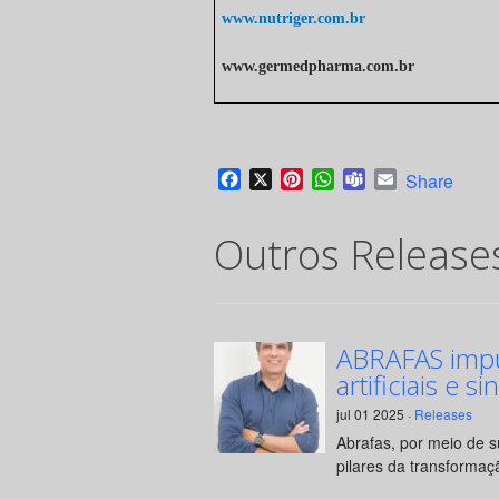
www.nutriger.com.br
www.germedpharma.com.br
Facebook
X
Pinterest
WhatsApp
Teams
Email
Share
Outros Release
ABRAFAS impul
artificiais e si
jul 01 2025 ·
Releases
Abrafas, por meio de 
pilares da transformaçã