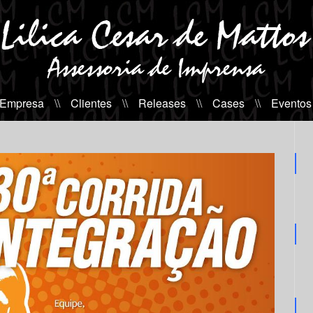
 Empresa
\\
Clientes
\\
Releases
\\
Cases
\\
Eventos