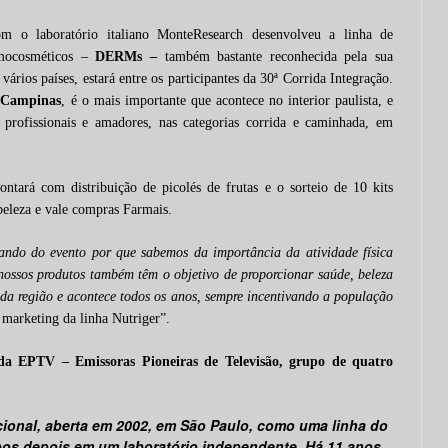
m o laboratório italiano MonteResearch desenvolveu a linha de
mocosméticos –
DERMs
–
também bastante reconhecida pela sua
ários países, estará entre os participantes da 30ª Corrida Integração.
 Campinas
, é o mais importante que acontece no interior paulista, e
 profissionais e amadores, nas categorias corrida e caminhada, em
tará com distribuição de picolés de frutas e o sorteio de 10 kits
beleza e vale compras Farmais.
ando do evento por que sabemos da importância da atividade física
 nossos produtos também têm o objetivo de proporcionar saúde, beleza
 da região e acontece todos os anos, sempre incentivando a população
 marketing da linha Nutriger”.
da EPTV – Emissoras Pioneiras de Televisão, grupo de quatro
ional, aberta em 2002, em São Paulo, como uma linha do
os depois em um laboratório independente. Há 11 anos