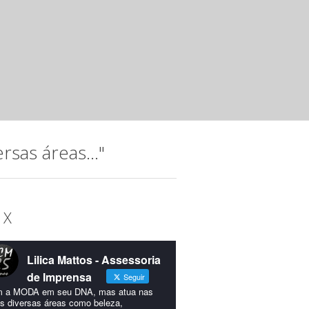
Noite musical com jovens talento
Instituto Hatus
mar 20 2025 ·
Releases
A música, que permeia a trajetória do Instituto Hatus (IH),
idealizada para comemorar os 15...
sas áreas..."
 X
Lilica Mattos - Assessoria
de Imprensa
Seguir
 a MODA em seu DNA, mas atua nas
s diversas áreas como beleza,