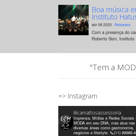
Boa música e
Instituto Hatu
abr 08 2025 ·
Releases
Com a presença do can
Roberto Sion, Instituto 
"Tem a MODA 
=> Instagram
lilicamattosassessoria
Imprensa, Mídias e Redes Sociais 
MODA em seu DNA, mas atua nas
diversas áreas como gastronomia,
negócios e lifestyle. 📞(11) 99985-