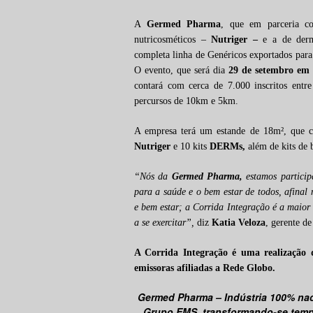
A
Germed Pharma
, que em parceria co
nutricosméticos –
Nutriger –
e a de der
completa linha de Genéricos exportados para v
O evento, que será dia
29 de setembro em
contará com cerca de 7.000 inscritos entre
percursos de 10km e 5km.
A empresa terá um estande de 18m², que con
Nutriger
e 10 kits
DERMs,
além de kits de 
“Nós da
Germed Pharma,
estamos particip
para a saúde e o bem estar de todos, afinal
e bem estar; a Corrida Integração é a maior
a se exercitar”,
diz
Katia Veloza
, gerente de
A Corrida Integração é uma realização 
emissoras afiliadas a Rede Globo.
Germed Pharma – Indústria 100% nac
Grupo EMS, transformando-se temp