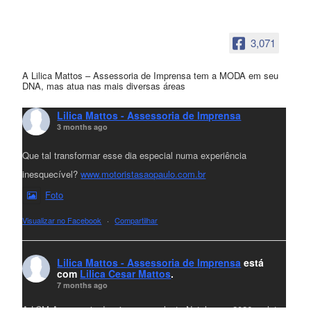
3,071
A Lilica Mattos – Assessoria de Imprensa tem a MODA em seu
DNA, mas atua nas mais diversas áreas
Lilica Mattos - Assessoria de Imprensa
3 months ago
Que tal transformar esse dia especial numa experiência
inesquecível?
www.motoristasaopaulo.com.br
Foto
Visualizar no Facebook
·
Compartilhar
Lilica Mattos - Assessoria de Imprensa
está
com
Lilica Cesar Mattos
.
7 months ago
A LCM Assessoria deseja um excelente Natal e um 2026 repleto