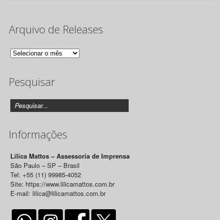
Arquivo de Releases
Arquivo
de
Pesquisar
Releases
Informações
Lilica Mattos – Assessoria de Imprensa
São Paulo – SP – Brasil
Tel: +55 (11) 99985-4052
Site: https://www.lilicamattos.com.br
E-mail: lilica@lilicamattos.com.br