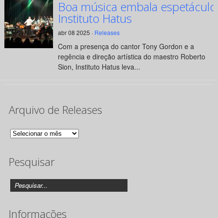
Boa música embala espetáculo
Instituto Hatus
abr 08 2025 ·
Releases
Com a presença do cantor Tony Gordon e a
regência e direção artística do maestro Roberto
Sion, Instituto Hatus leva...
Arquivo de Releases
Arquivo
de
Pesquisar
Releases
Informações