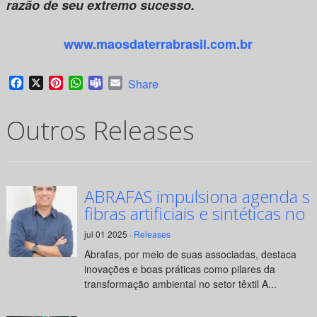
razão de seu extremo sucesso.
www.maosdaterrabrasil.com.br
Facebook
X
Pinterest
WhatsApp
Teams
Email
Share
Outros Releases
ABRAFAS impulsiona agenda su
fibras artificiais e sintéticas no 
jul 01 2025 ·
Releases
Abrafas, por meio de suas associadas, destaca
inovações e boas práticas como pilares da
transformação ambiental no setor têxtil A...