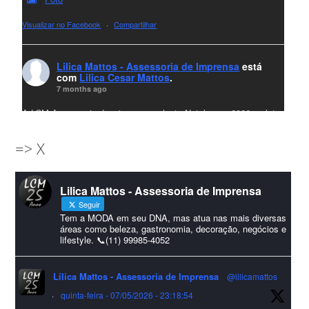
Visualizar no Facebook
·
Compartilhar
Lilica Mattos - Assessoria de Imprensa
está
com
Lilica Cesar Mattos
.
7 months ago
A LCM Assessoria deseja um excelente Natal e um 2026 repleto
de conquistas e realizações para todos clientes, jornalistas e
=> X
amigos que sempre nos acompanham!🎄✨🥂❤️
#lcmassessoria
ssessoria
#natal
#merrychristmas
#felizanonovo
Lilica Mattos - Assessoria de Imprensa
#HappyNewYear
Seguir
Foto
Tem a MODA em seu DNA, mas atua nas mais diversas
áreas como beleza, gastronomia, decoração, negócios e
lifestyle. 📞(11) 99985-4052
Visualizar no Facebook
·
Compartilhar
Lilica Mattos - Assessoria de Imprensa
@lilicamattos
Lilica Mattos - Assessoria de Imprensa
9 months ago
·
quinta-feira - 07/05/2026 - 23:18:54