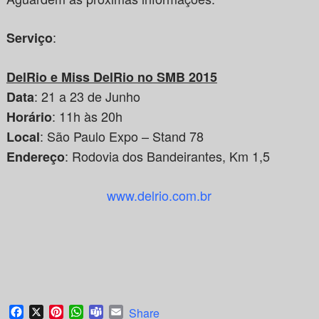
:
Serviço
DelRio e Miss DelRio no SMB 2015
: 21 a 23 de Junho
Data
: 11h às 20h
Horário
: São Paulo Expo – Stand 78
Local
: Rodovia dos Bandeirantes, Km 1,5
Endereço
www.delrio.com.br
Facebook
X
Pinterest
WhatsApp
Teams
Email
Share