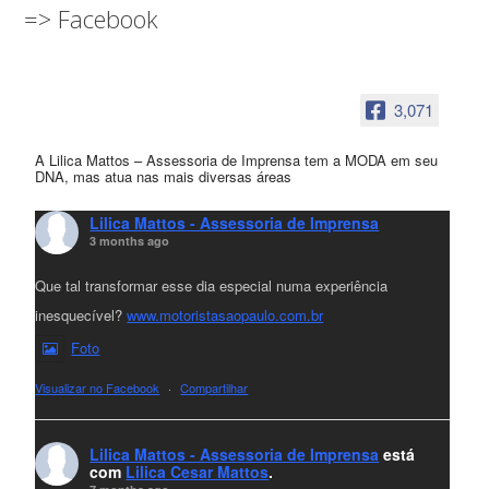
=> Facebook
3,071
A Lilica Mattos – Assessoria de Imprensa tem a MODA em seu
DNA, mas atua nas mais diversas áreas
Lilica Mattos - Assessoria de Imprensa
3 months ago
Que tal transformar esse dia especial numa experiência
inesquecível?
www.motoristasaopaulo.com.br
Foto
Visualizar no Facebook
·
Compartilhar
Lilica Mattos - Assessoria de Imprensa
está
com
Lilica Cesar Mattos
.