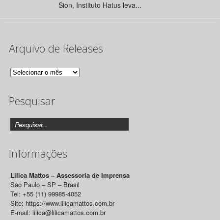
Sion, Instituto Hatus leva...
Arquivo de Releases
Arquivo
de
Pesquisar
Releases
Informações
Lilica Mattos – Assessoria de Imprensa
São Paulo – SP – Brasil
Tel: +55 (11) 99985-4052
Site: https://www.lilicamattos.com.br
E-mail: lilica@lilicamattos.com.br