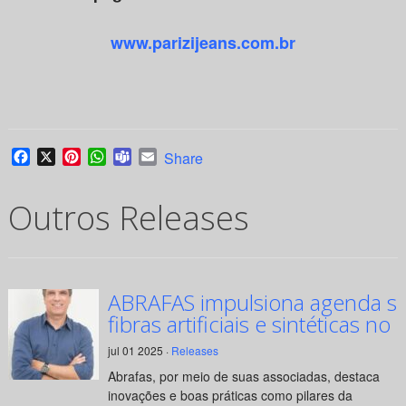
www.parizijeans.com.br
Facebook
X
Pinterest
WhatsApp
Teams
Email
Share
Outros Releases
ABRAFAS impulsiona agenda su
fibras artificiais e sintéticas no 
jul 01 2025 ·
Releases
Abrafas, por meio de suas associadas, destaca
inovações e boas práticas como pilares da