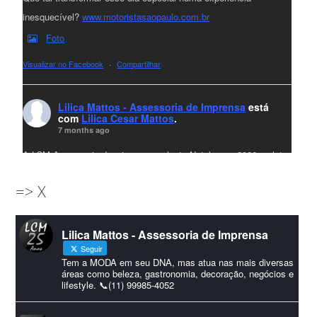
inesquecível?
www.motoristasaopaulo.com.br
Foto
Visualizar no Facebook
·
Compartilhar
Lilica Mattos - Assessoria de Imprensa
está
com
Lilica Cesar Mattos
.
7 months ago
A LCM Assessoria deseja um excelente Natal e um 2026 repleto
de conquistas e realizações para todos clientes, jornalistas e
=> X
amigos que sempre nos acompanham!🎄✨🥂❤️
#lcmassessoria
ssessoria
#natal
#merrychristmas
#felizanonovo
Lilica Mattos - Assessoria de Imprensa
#HappyNewYear
Seguir
Foto
Tem a MODA em seu DNA, mas atua nas mais diversas
áreas como beleza, gastronomia, decoração, negócios e
lifestyle. 📞(11) 99985-4052
Visualizar no Facebook
·
Compartilhar