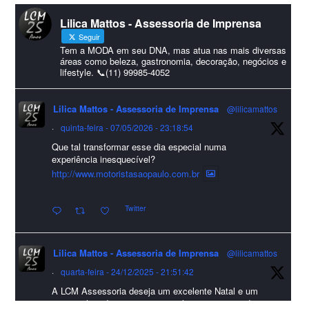
#lcmassessoria
ssessoria
#natal
#merrychristmas
#felizanonovo
Lilica Mattos - Assessoria de Imprensa
#HappyNewYear
Seguir
Foto
Tem a MODA em seu DNA, mas atua nas mais diversas
áreas como beleza, gastronomia, decoração, negócios e
lifestyle. 📞(11) 99985-4052
Visualizar no Facebook
·
Compartilhar
Lilica Mattos - Assessoria de Imprensa
@lilicamattos
Lilica Mattos - Assessoria de Imprensa
9 months ago
·
quinta-feira - 07/05/2026 - 23:18:54
Que tal transformar esse dia especial numa
A Abrafas - Associação Brasileira de Fibras Artificiais e
experiência inesquecível?
Sintéticas foi destaque na Revista Química e Derivados, na
http://www.motoristasaopaulo.com.br
extensa matéria sobre o setor "Produção de fibras químicas e as
Twitter
incertezas do mercado global".
Confira detalhes 🗞📰📈
Lilica Mattos - Assessoria de Imprensa
@lilicamattos
#sustentabilidade
#FibrasSintéticas
#EconomiaCircular
#Abrafas
·
quarta-feira - 24/12/2025 - 21:51:42
#IndústriaTêxtil
A LCM Assessoria deseja um excelente Natal e um
Foto
2026 repleto de conquistas e realizações para todos