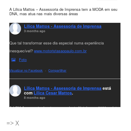
A Lilica Mattos – Assessoria de Imprensa tem a MODA em seu
DNA, mas atua nas mais diversas áreas
Lilica Mattos - Assessoria de Imprensa
3 months ago
Que tal transformar esse dia especial numa experiência
inesquecível?
www.motoristasaopaulo.com.br
Foto
Visualizar no Facebook
·
Compartilhar
Lilica Mattos - Assessoria de Imprensa
está
com
Lilica Cesar Mattos
.
8 months ago
A LCM Assessoria deseja um excelente Natal e um 2026 repleto
de conquistas e realizações para todos clientes, jornalistas e
=> X
amigos que sempre nos acompanham!🎄✨🥂❤️