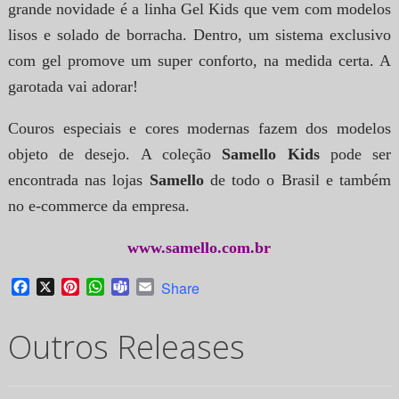
grande novidade é a linha Gel Kids que vem com modelos
lisos e solado de borracha. Dentro, um sistema exclusivo
com gel promove um super conforto, na medida certa. A
garotada vai adorar!
Couros especiais e cores modernas fazem dos modelos
objeto de desejo. A coleção
Samello Kids
pode ser
encontrada nas lojas
Samello
de todo o Brasil e também
no e-commerce da empresa.
www.samello.com.br
Facebook
X
Pinterest
WhatsApp
Teams
Email
Share
Outros Releases