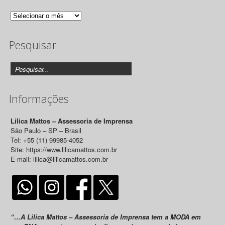
Arquivo
de
Pesquisar
Releases
Informações
Lilica Mattos – Assessoria de Imprensa
São Paulo – SP – Brasil
Tel: +55 (11) 99985-4052
Site: https://www.lilicamattos.com.br
E-mail: lilica@lilicamattos.com.br
“…A Lilica Mattos – Assessoria de Imprensa tem a MODA em