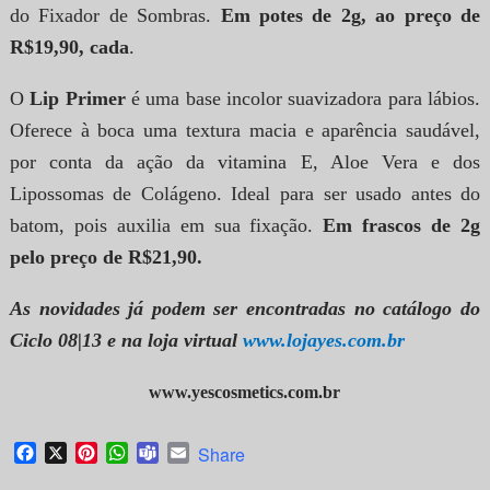
do Fixador de Sombras.
Em potes de 2g, ao preço de
R$19,90, cada
.
O
Lip Primer
é uma base incolor suavizadora para lábios.
Oferece à boca uma textura macia e aparência saudável,
por conta da ação da vitamina E, Aloe Vera e dos
Lipossomas d
e Colágeno. Ideal para ser usado antes do
batom, pois auxilia em sua fixação.
Em frascos de 2g
pelo preço de R$21,90.
As novidades já podem ser encontradas no catálogo do
Ciclo 08|13 e na loja virtual
www.lojayes.com.br
www.yescosmetics.com.br
Facebook
X
Pinterest
WhatsApp
Teams
Email
Share