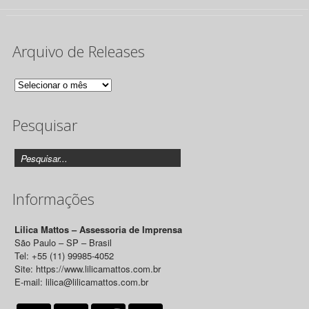
Arquivo de Releases
Arquivo
de
Pesquisar
Releases
Informações
Lilica Mattos – Assessoria de Imprensa
São Paulo – SP – Brasil
Tel: +55 (11) 99985-4052
Site: https://www.lilicamattos.com.br
E-mail: lilica@lilicamattos.com.br