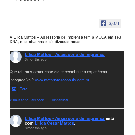
3,071
A Lilica Mattos – Assessoria de Imprensa tem a MODA em seu
DNA, mas atua nas mais diversas áreas
Lilica Mattos - Assessoria de Imprensa
3 months ago
Que tal transformar esse dia especial numa experiência
inesquecível?
www.motoristasaopaulo.com.br
Foto
Visualizar no Facebook
·
Compartilhar
Lilica Mattos - Assessoria de Imprensa
está
com
Lilica Cesar Mattos
.
8 months ago