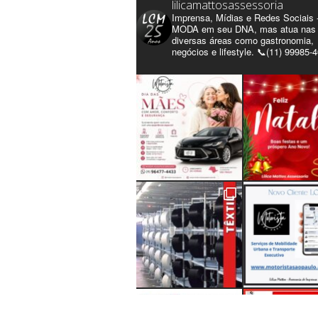
lilicamattosassessoria
Imprensa, Mídias e Redes Sociais 
MODA em seu DNA, mas atua nas
diversas áreas como gastronomia,
negócios e lifestyle. 📞(11) 99985-