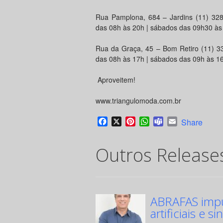
Rua Pamplona, 684 – Jardins (11) 328
das 08h às 20h | sábados das 09h30 às
Rua da Graça, 45 – Bom Retiro (11) 33
das 08h às 17h | sábados das 09h às 1
Aproveitem!
www.triangulomoda.com.br
Facebook
X
Pinterest
WhatsApp
Teams
Email
Share
Outros Release
ABRAFAS impul
artificiais e si