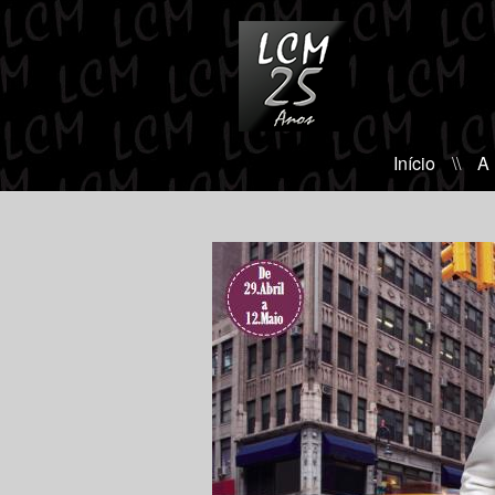
Início
\\
A