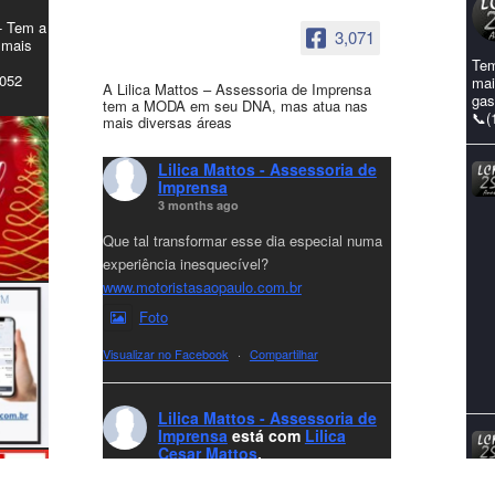
- Tem a
3,071
 mais
Tem
4052
mai
A Lilica Mattos – Assessoria de Imprensa
gas
tem a MODA em seu DNA, mas atua nas
📞(
mais diversas áreas
Lilica Mattos - Assessoria de
Imprensa
3 months ago
Que tal transformar esse dia especial numa
experiência inesquecível?
www.motoristasaopaulo.com.br
Foto
Visualizar no Facebook
·
Compartilhar
Lilica Mattos - Assessoria de
Imprensa
está com
Lilica
Cesar Mattos
.
8 months ago