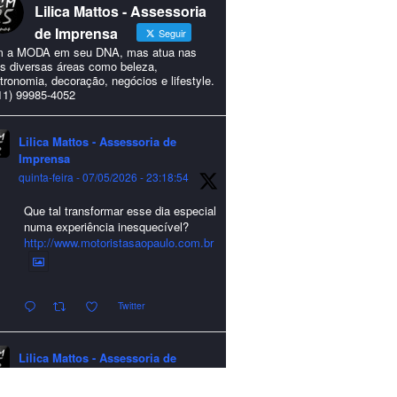
Lilica Mattos - Assessoria
de Imprensa
Seguir
 a MODA em seu DNA, mas atua nas
s diversas áreas como beleza,
tronomia, decoração, negócios e lifestyle.
11) 99985-4052
Lilica Mattos - Assessoria de
Imprensa
quinta-feira - 07/05/2026 - 23:18:54
Que tal transformar esse dia especial
numa experiência inesquecível?
http://www.motoristasaopaulo.com.br
Twitter
Lilica Mattos - Assessoria de
Imprensa
quarta-feira - 24/12/2025 - 21:51:42