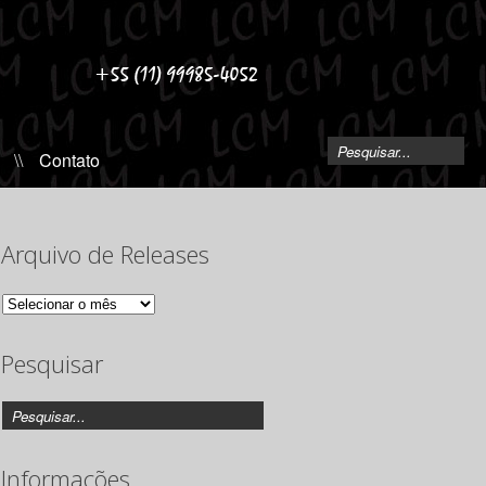
\\
Contato
Arquivo de Releases
Arquivo
de
Releases
Pesquisar
Informações