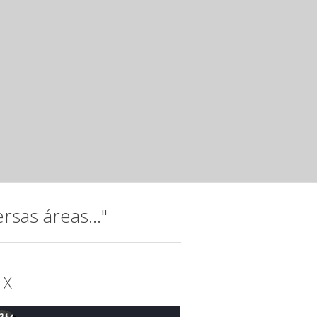
mar 24 2025 ·
Releases
Jovens talentos da música, integrantes da Orquestra do I
15 anos da instituição com o espetáculo “Raízes...
Noite musical com jovens talento
Instituto Hatus
mar 20 2025 ·
Releases
A música, que permeia a trajetória do Instituto Hatus (IH),
idealizada para comemorar os 15...
sas áreas..."
 X