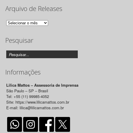
Arquivo de Releases
Arquivo
de
Pesquisar
Releases
Informações
Lilica Mattos – Assessoria de Imprensa
São Paulo – SP – Brasil
Tel: +55 (11) 99985-4052
Site: https://www.lilicamattos.com.br
E-mail: lilica@lilicamattos.com.br