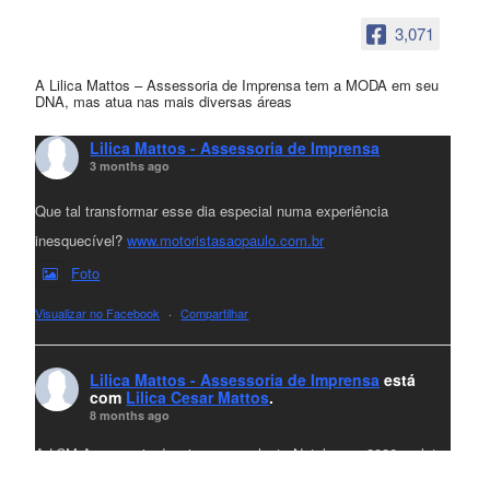
3,071
A Lilica Mattos – Assessoria de Imprensa tem a MODA em seu
DNA, mas atua nas mais diversas áreas
Lilica Mattos - Assessoria de Imprensa
3 months ago
Que tal transformar esse dia especial numa experiência
inesquecível?
www.motoristasaopaulo.com.br
Foto
Visualizar no Facebook
·
Compartilhar
Lilica Mattos - Assessoria de Imprensa
está
com
Lilica Cesar Mattos
.
8 months ago
A LCM Assessoria deseja um excelente Natal e um 2026 repleto
de conquistas e realizações para todos clientes, jornalistas e