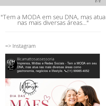
2 / 2
"Tem a MODA em seu DNA, mas atua
nas mais diversas áreas..."
=> Instagram
lilicamattosassessoria
Imprensa, Mídias e Redes Sociais - Tem a MODA em seu
DNA, mas atua nas mais diversas áreas como
gastronomia, negócios e lifestyle. 📞(11) 99985-4052