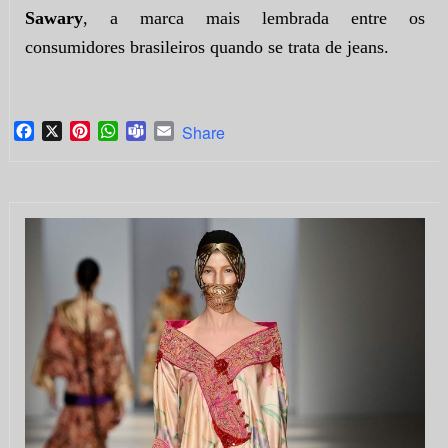
Sawary
, a marca mais lembrada entre os
consumidores brasileiros quando se trata de jeans.
Facebook
X
Pinterest
WhatsApp
Teams
Email
Share