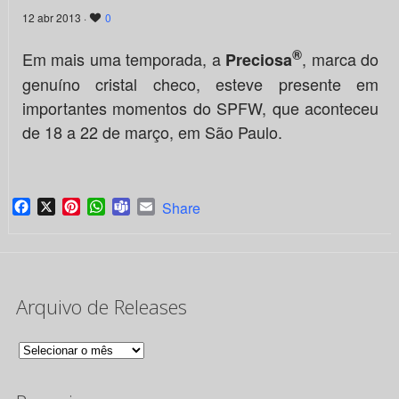
12 abr 2013 ·
0
®
Em mais uma temporada, a
, marca do
Preciosa
genuíno cristal checo, esteve presente em
importantes momentos do SPFW, que aconteceu
de 18 a 22 de março, em São Paulo.
Facebook
X
Pinterest
WhatsApp
Teams
Email
Share
Arquivo de Releases
Arquivo
de
Releases