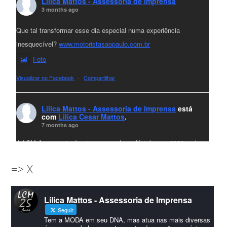
Lilica Mattos - Assessoria de Imprensa
3 months ago
Que tal transformar esse dia especial numa experiência
inesquecível?
www.motoristasaopaulo.com.br
Foto
Visualizar no Facebook
·
Compartilhar
Lilica Mattos - Assessoria de Imprensa
está
com
Lilica Cesar Mattos
.
7 months ago
A LCM Assessoria deseja um excelente Natal e um 2026 repleto
de conquistas e realizações para todos clientes, jornalistas e
=> X
amigos que sempre nos acompanham!🎄✨🥂❤️
#lcmassessoria
ssessoria
#natal
#merrychristmas
#felizanonovo
Lilica Mattos - Assessoria de Imprensa
#HappyNewYear
Seguir
Foto
Tem a MODA em seu DNA, mas atua nas mais diversas