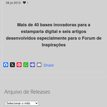
08 jul 2013 ·
1
Mais de 40 bases inovadoras para a
estamparia digital e seis artigos
desenvolvidos especialmente para o Forum de
Inspirações
Facebook
X
Pinterest
WhatsApp
Teams
Email
Share
Arquivo de Releases
Arquivo