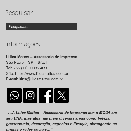
de
Pesquisar
Releases
Informações
Lilica Mattos – Assessoria de Imprensa
São Paulo – SP – Brasil
Tel: +55 (11) 99985-4052
Site: https://www.lilicamattos.com.br
E-mail: lilica@lilicamattos.com.br
“…A Lilica Mattos – Assessoria de Imprensa tem a MODA em
seu DNA, mas atua nas mais diversas áreas como beleza,
gastronomia, decoração, negócios e lifestyle, abrangendo as
mídias e redes sociais…”