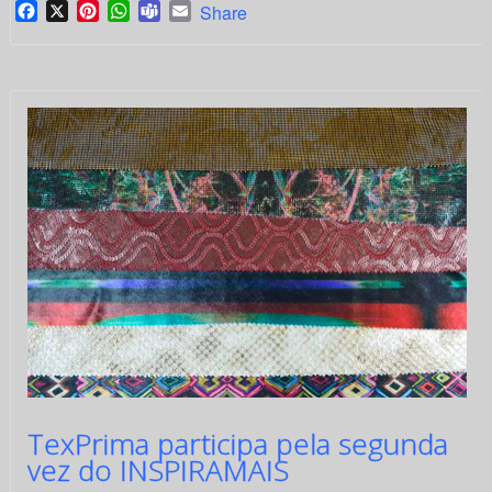
Facebook
X
Pinterest
WhatsApp
Teams
Email
Share
TexPrima participa pela segunda
vez do INSPIRAMAIS