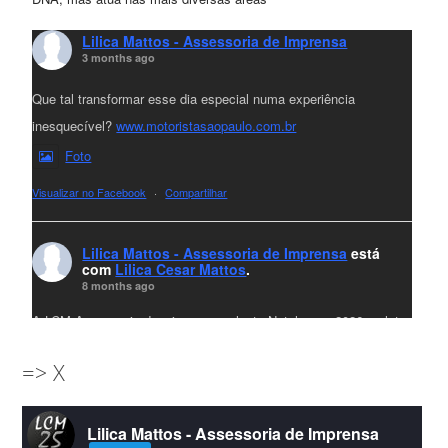
Lilica Mattos - Assessoria de Imprensa
3 months ago
Que tal transformar esse dia especial numa experiência
inesquecível?
www.motoristasaopaulo.com.br
Foto
Visualizar no Facebook
·
Compartilhar
Lilica Mattos - Assessoria de Imprensa
está
com
Lilica Cesar Mattos
.
8 months ago
A LCM Assessoria deseja um excelente Natal e um 2026 repleto
de conquistas e realizações para todos clientes, jornalistas e
=> X
amigos que sempre nos acompanham!🎄✨🥂❤️
#lcmassessoria
ssessoria
#natal
#merrychristmas
#felizanonovo
Lilica Mattos - Assessoria de Imprensa
#HappyNewYear