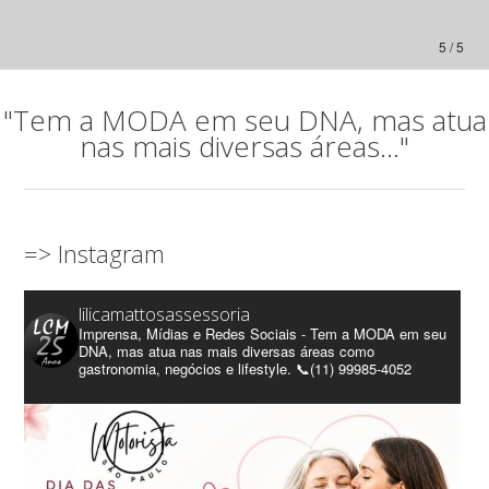
5 / 5
"Tem a MODA em seu DNA, mas atua
nas mais diversas áreas..."
=> Instagram
lilicamattosassessoria
Imprensa, Mídias e Redes Sociais - Tem a MODA em seu
DNA, mas atua nas mais diversas áreas como
gastronomia, negócios e lifestyle. 📞(11) 99985-4052