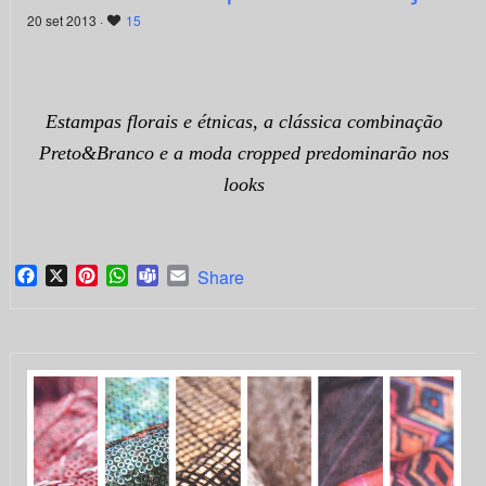
20 set 2013 ·
15
Estampas florais e étnicas, a clássica combinação
Preto&Branco e a moda cropped predominarão nos
looks
Facebook
X
Pinterest
WhatsApp
Teams
Email
Share