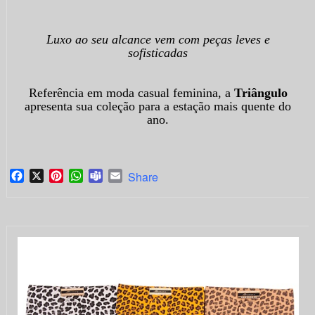
Luxo ao seu alcance vem com peças leves e
sofisticadas
Referência em moda casual feminina, a
Triângulo
apresenta sua coleção para a estação mais quente do
ano.
Facebook
X
Pinterest
WhatsApp
Teams
Email
Share