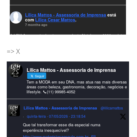
Lilica Mattos - Assessoria de Imprensa
está
com
Lilica Cesar Mattos
.
7 months ago
A LCM Assessoria deseja um excelente Natal e um 2026 repleto
de conquistas e realizações para todos clientes, jornalistas e
=> X
amigos que sempre nos acompanham!🎄✨🥂❤️
#lcmassessoria
ssessoria
#natal
#merrychristmas
#felizanonovo
Lilica Mattos - Assessoria de Imprensa
#HappyNewYear
Seguir
Foto
Tem a MODA em seu DNA, mas atua nas mais diversas
áreas como beleza, gastronomia, decoração, negócios e
lifestyle. 📞(11) 99985-4052
Visualizar no Facebook
·
Compartilhar
Lilica Mattos - Assessoria de Imprensa
@lilicamattos
Lilica Mattos - Assessoria de Imprensa
9 months ago
·
quinta-feira - 07/05/2026 - 23:18:54
Que tal transformar esse dia especial numa
A Abrafas - Associação Brasileira de Fibras Artificiais e
experiência inesquecível?
Sintéticas foi destaque na Revista Química e Derivados, na
http://www.motoristasaopaulo.com.br