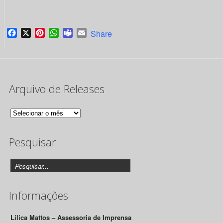
Facebook
X
Pinterest
WhatsApp
Teams
Email
Share
Arquivo de Releases
Arquivo
de
Pesquisar
Releases
Informações
Lilica Mattos – Assessoria de Imprensa