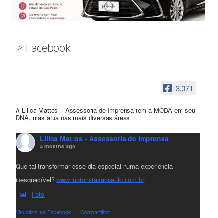
=> Facebook
3,071
A Lilica Mattos – Assessoria de Imprensa tem a MODA em seu
DNA, mas atua nas mais diversas áreas
Lilica Mattos - Assessoria de Imprensa
3 months ago
Que tal transformar esse dia especial numa experiência
inesquecível?
www.motoristasaopaulo.com.br
Foto
Visualizar no Facebook
·
Compartilhar