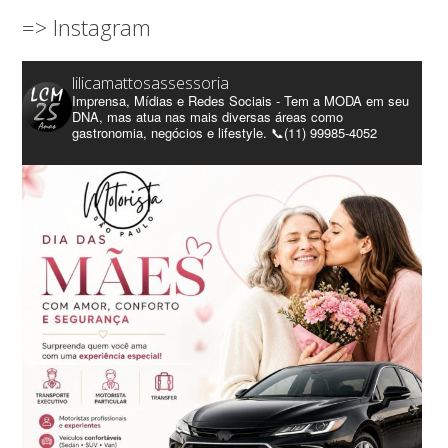
=> Instagram
lilicamattosassessoria
Imprensa, Mídias e Redes Sociais - Tem a MODA em seu
DNA, mas atua nas mais diversas áreas como
gastronomia, negócios e lifestyle. 📞(11) 99985-4052