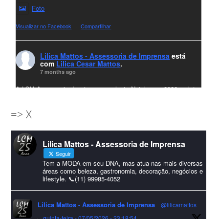
Foto
Visualizar no Facebook
·
Compartilhar
Lilica Mattos - Assessoria de Imprensa
está
com
Lilica Cesar Mattos
.
7 months ago
A LCM Assessoria deseja um excelente Natal e um 2026 repleto
de conquistas e realizações para todos clientes, jornalistas e
=> X
amigos que sempre nos acompanham!🎄✨🥂❤️
#lcmassessoria
ssessoria
#natal
#merrychristmas
#felizanonovo
Lilica Mattos - Assessoria de Imprensa
#HappyNewYear
Seguir
Foto
Tem a MODA em seu DNA, mas atua nas mais diversas
áreas como beleza, gastronomia, decoração, negócios e
lifestyle. 📞(11) 99985-4052
Visualizar no Facebook
·
Compartilhar
Lilica Mattos - Assessoria de Imprensa
@lilicamattos
Lilica Mattos - Assessoria de Imprensa
9 months ago
·
quinta-feira - 07/05/2026 - 23:18:54