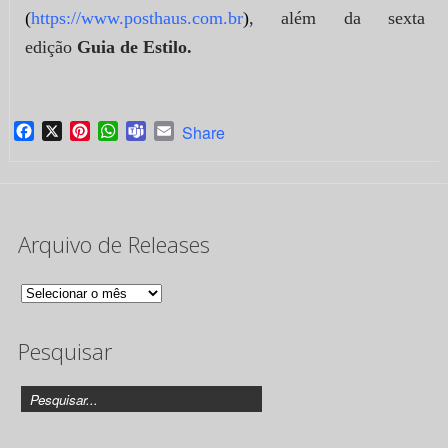
(
https://www.posthaus.com.br
)
, além da sexta
edição
Guia de Estilo.
Facebook
X
Pinterest
WhatsApp
Teams
Email
Share
Arquivo de Releases
Arquivo
de
Pesquisar
Releases