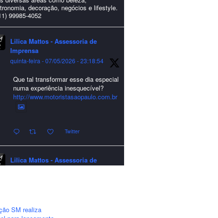
tronomia, decoração, negócios e lifestyle.
11) 99985-4052
Lilica Mattos - Assessoria de
Imprensa
quinta-feira - 07/05/2026 - 23:18:54
Que tal transformar esse dia especial
numa experiência inesquecível?
http://www.motoristasaopaulo.com.br
Twitter
Lilica Mattos - Assessoria de
Imprensa
quarta-feira - 24/12/2025 - 21:51:42
A LCM Assessoria deseja um
excelente Natal e um 2026 repleto de
ção SM realiza
conquistas e realizações para todos