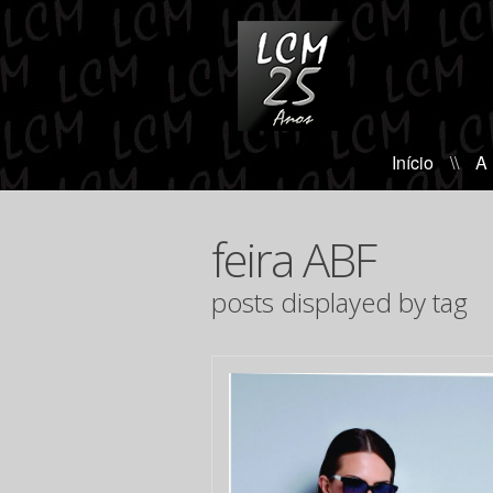
Início
\\
A
feira ABF
posts displayed by tag