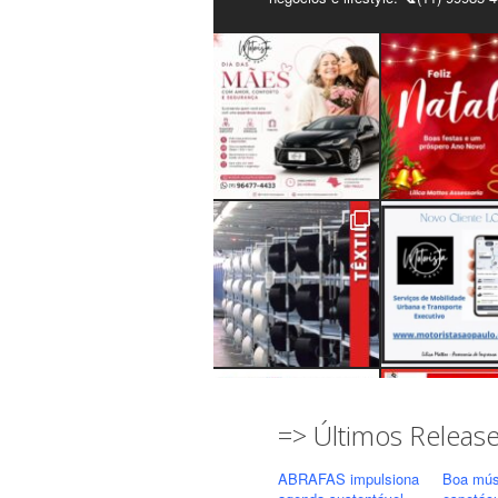
=> Últimos Releas
ABRAFAS impulsiona
Boa mús