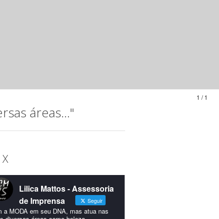
1 / 1
sas áreas..."
 X
Lilica Mattos - Assessoria
de Imprensa
Seguir
 a MODA em seu DNA, mas atua nas
s diversas áreas como beleza,