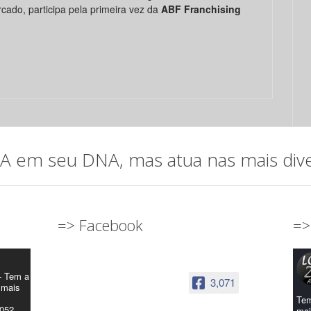
cado, participa pela primeira vez da
ABF Franchising
em seu DNA, mas atua nas mais diver
=> Facebook
=>
- Tem a
3,071
 mais
Tem
4052
mai