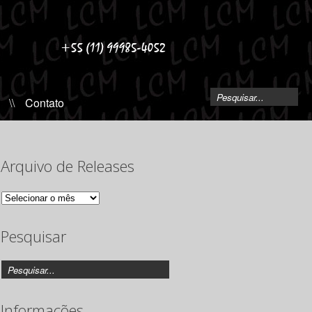
\\
Contato
Arquivo de Releases
Arquivo
de
Releases
Pesquisar
Informações