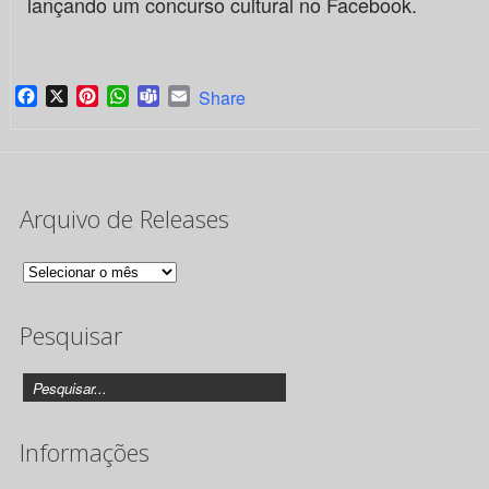
lançando um concurso cultural no Facebook.
Facebook
X
Pinterest
WhatsApp
Teams
Email
Share
Arquivo de Releases
Arquivo
de
Pesquisar
Releases
Informações