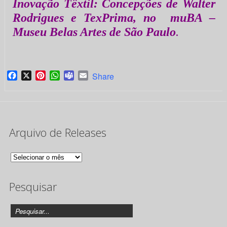
Inovação Têxtil: Concepções de Walter
Rodrigues e TexPrima, no muBA –
Museu Belas Artes de São Paulo
.
Facebook
X
Pinterest
WhatsApp
Teams
Email
Share
Arquivo de Releases
Arquivo
de
Pesquisar
Releases