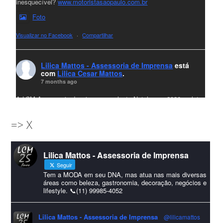
inesquecível?
www.motoristasaopaulo.com.br
Foto
Visualizar no Facebook
·
Compartilhar
Lilica Mattos - Assessoria de Imprensa
está
com
Lilica Cesar Mattos
.
7 months ago
A LCM Assessoria deseja um excelente Natal e um 2026 repleto
de conquistas e realizações para todos clientes, jornalistas e
=> X
amigos que sempre nos acompanham!🎄✨🥂❤️
#lcmassessoria
ssessoria
#natal
#merrychristmas
#felizanonovo
Lilica Mattos - Assessoria de Imprensa
#HappyNewYear
Seguir
Foto
Tem a MODA em seu DNA, mas atua nas mais diversas
áreas como beleza, gastronomia, decoração, negócios e
lifestyle. 📞(11) 99985-4052
Visualizar no Facebook
·
Compartilhar
Lilica Mattos - Assessoria de Imprensa
@lilicamattos
Lilica Mattos - Assessoria de Imprensa