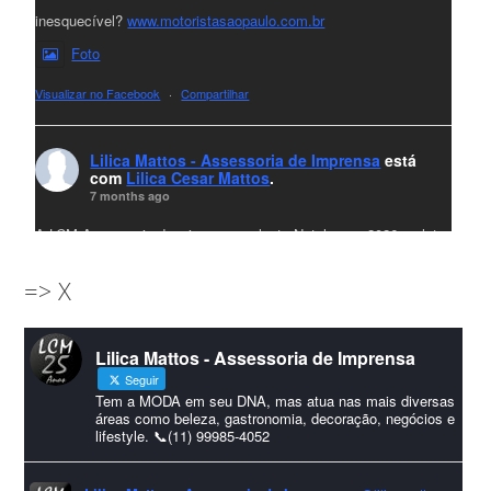
inesquecível?
www.motoristasaopaulo.com.br
Foto
Visualizar no Facebook
·
Compartilhar
Lilica Mattos - Assessoria de Imprensa
está
com
Lilica Cesar Mattos
.
7 months ago
A LCM Assessoria deseja um excelente Natal e um 2026 repleto
de conquistas e realizações para todos clientes, jornalistas e
=> X
amigos que sempre nos acompanham!🎄✨🥂❤️
#lcmassessoria
ssessoria
#natal
#merrychristmas
#felizanonovo
Lilica Mattos - Assessoria de Imprensa
#HappyNewYear
Seguir
Foto
Tem a MODA em seu DNA, mas atua nas mais diversas
áreas como beleza, gastronomia, decoração, negócios e
lifestyle. 📞(11) 99985-4052
Visualizar no Facebook
·
Compartilhar