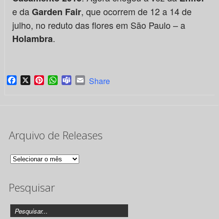
e da
, que ocorrem de 12 a 14 de
Garden Fair
julho, no reduto das flores em São Paulo – a
.
Holambra
Facebook
X
Pinterest
WhatsApp
Teams
Email
Share
Arquivo de Releases
Arquivo
de
Pesquisar
Releases