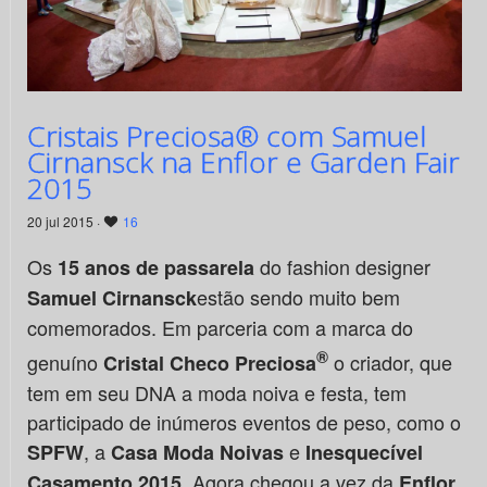
Cristais Preciosa® com Samuel
Cirnansck na Enflor e Garden Fair
2015
20 jul 2015 ·
16
Os
do fashion designer
15 anos de passarela
estão sendo muito bem
Samuel Cirnansck
comemorados. Em parceria com a marca do
®
genuíno
o criador, que
Cristal Checo
Preciosa
tem em seu DNA a moda noiva e festa, tem
participado de inúmeros eventos de peso, como o
, a
e
SPFW
Casa Moda Noivas
Inesquecível
. Agora chegou a vez da
Casamento 2015
Enflor