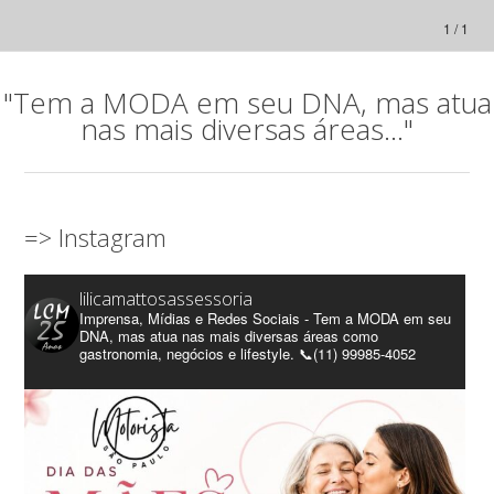
1 / 1
"Tem a MODA em seu DNA, mas atua
nas mais diversas áreas..."
=> Instagram
lilicamattosassessoria
Imprensa, Mídias e Redes Sociais - Tem a MODA em seu
DNA, mas atua nas mais diversas áreas como
gastronomia, negócios e lifestyle. 📞(11) 99985-4052