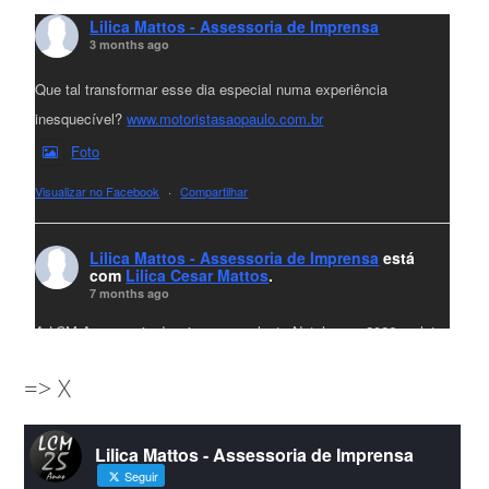
Lilica Mattos - Assessoria de Imprensa
3 months ago
Que tal transformar esse dia especial numa experiência
inesquecível?
www.motoristasaopaulo.com.br
Foto
Visualizar no Facebook
·
Compartilhar
Lilica Mattos - Assessoria de Imprensa
está
com
Lilica Cesar Mattos
.
7 months ago
A LCM Assessoria deseja um excelente Natal e um 2026 repleto
de conquistas e realizações para todos clientes, jornalistas e
=> X
amigos que sempre nos acompanham!🎄✨🥂❤️
#lcmassessoria
ssessoria
#natal
#merrychristmas
#felizanonovo
Lilica Mattos - Assessoria de Imprensa
#HappyNewYear
Seguir