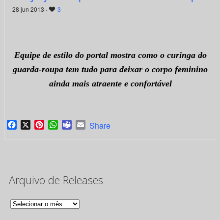
28 jun 2013 ·
3
Equipe de estilo do portal mostra como o curinga do
guarda-roupa tem tudo para deixar o corpo feminino
ainda mais atraente e confortável
Facebook
X
Pinterest
WhatsApp
Teams
Email
Share
Arquivo de Releases
Arquivo
de