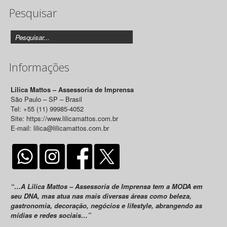
Pesquisar
Releases
Informações
Lilica Mattos – Assessoria de Imprensa
São Paulo – SP – Brasil
Tel: +55 (11) 99985-4052
Site: https://www.lilicamattos.com.br
E-mail: lilica@lilicamattos.com.br
“…A Lilica Mattos – Assessoria de Imprensa tem a MODA em
seu DNA, mas atua nas mais diversas áreas como beleza,
gastronomia, decoração, negócios e lifestyle, abrangendo as
mídias e redes sociais…”