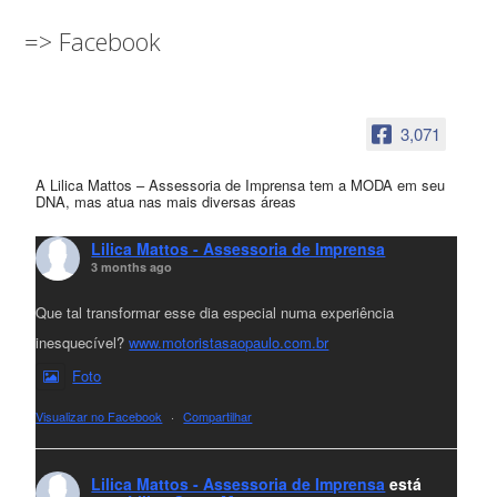
=> Facebook
3,071
A Lilica Mattos – Assessoria de Imprensa tem a MODA em seu
DNA, mas atua nas mais diversas áreas
Lilica Mattos - Assessoria de Imprensa
3 months ago
Que tal transformar esse dia especial numa experiência
inesquecível?
www.motoristasaopaulo.com.br
Foto
Visualizar no Facebook
·
Compartilhar
Lilica Mattos - Assessoria de Imprensa
está