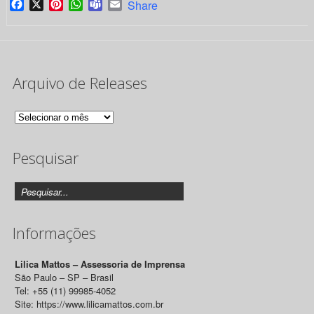
Facebook
X
Pinterest
WhatsApp
Teams
Email
Share
Arquivo de Releases
Arquivo
de
Pesquisar
Releases
Informações
Lilica Mattos – Assessoria de Imprensa
São Paulo – SP – Brasil
Tel: +55 (11) 99985-4052
Site: https://www.lilicamattos.com.br