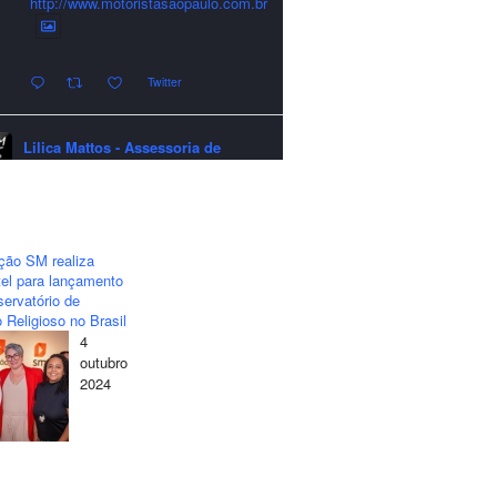
http://www.motoristasaopaulo.com.br
Twitter
Lilica Mattos - Assessoria de
Imprensa
quarta-feira - 24/12/2025 - 21:51:42
A LCM Assessoria deseja um
excelente Natal e um 2026 repleto de
ção SM realiza
conquistas e realizações para todos
el para lançamento
clientes, jornalistas e amigos que
ervatório de
sempre nos acompanham!🎄✨🥂❤️
 Religioso no Brasil
4
#lcmassessoria
#assessoria
#natal
outubro
#merrychristmas
#felizanonovo
2024
#happynewyear
Twitter