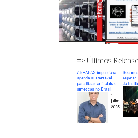
=> Últimos Releas
ABRAFAS impulsiona
Boa mús
agenda sustentável
espetác
para fibras artificiais e
do Insti
sintéticas no Brasil
1
Seguir
Carregar mais...
julho
2025