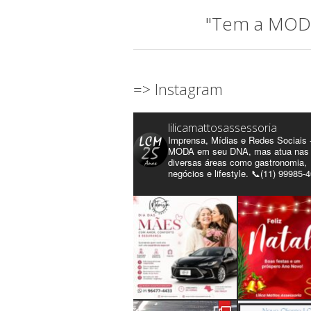
"Tem a MODA 
=> Instagram
lilicamattosassessoria
Imprensa, Mídias e Redes Sociais 
MODA em seu DNA, mas atua nas
diversas áreas como gastronomia,
negócios e lifestyle. 📞(11) 99985-