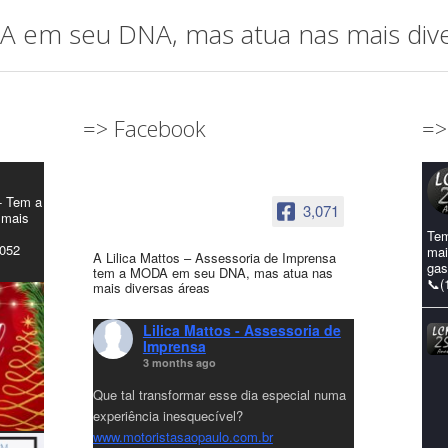
em seu DNA, mas atua nas mais diver
=> Facebook
=>
- Tem a
3,071
 mais
Tem
4052
mai
A Lilica Mattos – Assessoria de Imprensa
gas
tem a MODA em seu DNA, mas atua nas
📞(
mais diversas áreas
Lilica Mattos - Assessoria de
Imprensa
3 months ago
Que tal transformar esse dia especial numa
experiência inesquecível?
www.motoristasaopaulo.com.br