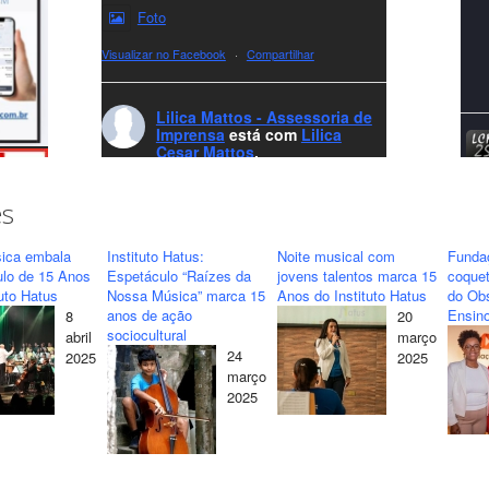
Foto
Visualizar no Facebook
·
Compartilhar
Lilica Mattos - Assessoria de
Imprensa
está com
Lilica
Cesar Mattos
.
8 months ago
A LCM Assessoria deseja um excelente
es
Natal e um 2026 repleto de conquistas e
realizações para todos clientes, jornalistas e
ica embala
Instituto Hatus:
Noite musical com
Funda
amigos que sempre nos acompanham!🎄✨
ulo de 15 Anos
Espetáculo “Raízes da
jovens talentos marca 15
coquet
tuto Hatus
Nossa Música” marca 15
Anos do Instituto Hatus
do Obs
🥂❤️
anos de ação
Ensino
8
20
#lcmassessoria
ssessoria
#natal
sociocultural
abril
março
#merrychristmas
#felizanonovo
24
2025
2025
#HappyNewYear
março
2025
Foto
Visualizar no Facebook
·
Compartilhar