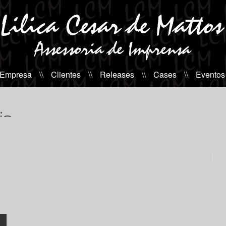
 Empresa
\\
Clientes
\\
Releases
\\
Cases
\\
Eventos
is