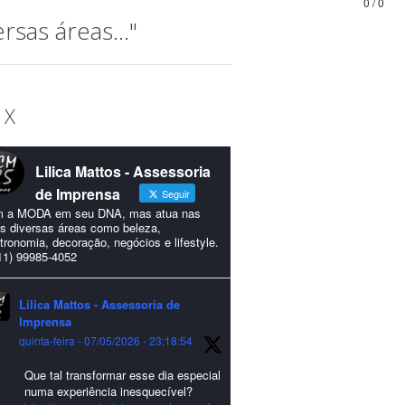
0 / 0
sas áreas..."
 X
Lilica Mattos - Assessoria
de Imprensa
Seguir
 a MODA em seu DNA, mas atua nas
s diversas áreas como beleza,
tronomia, decoração, negócios e lifestyle.
11) 99985-4052
Lilica Mattos - Assessoria de
Imprensa
quinta-feira - 07/05/2026 - 23:18:54
Que tal transformar esse dia especial
numa experiência inesquecível?