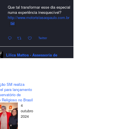
Que tal transformar esse dia especial
numa experiência inesquecível?
http://www.motoristasaopaulo.com.br
Twitter
Lilica Mattos - Assessoria de
Imprensa
quarta-feira - 24/12/2025 - 21:51:42
A LCM Assessoria deseja um
excelente Natal e um 2026 repleto de
ção SM realiza
conquistas e realizações para todos
el para lançamento
clientes, jornalistas e amigos que
ervatório de
sempre nos acompanham!🎄✨🥂❤️
 Religioso no Brasil
4
#lcmassessoria
#assessoria
#natal
outubro
#merrychristmas
#felizanonovo
2024
#happynewyear