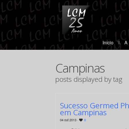
Início
\\
A
Campinas
posts displayed by tag
Sucesso Germed Pha
em Campinas
04 out 2013 ·
0