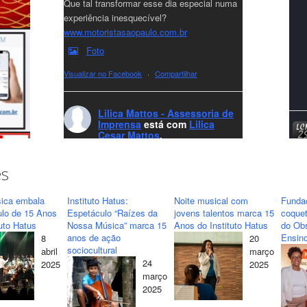
Que tal transformar esse dia especial numa
experiência inesquecível?
www.motoristasaopaulo.com.br
Foto
Visualizar no Facebook
·
Compartilhar
Lilica Mattos - Assessoria de
Imprensa
está com
Lilica
Cesar Mattos
.
7 months ago
A LCM Assessoria deseja um excelente
es
Natal e um 2026 repleto de conquistas e
realizações para todos clientes, jornalistas e
ica embala
Instituto Hatus:
Noite musical com
Funda
amigos que sempre nos acompanham!🎄✨
ulo de 15 Anos
Espetáculo “Raízes da
jovens talentos marca 15
coquet
tuto Hatus
Nossa Música” marca 15
Anos do Instituto Hatus
do Obs
🥂❤️
anos de ação
Ensino
8
20
#lcmassessoria
ssessoria
#natal
sociocultural
abril
março
#merrychristmas
#felizanonovo
24
2025
2025
#HappyNewYear
março
2025
Foto