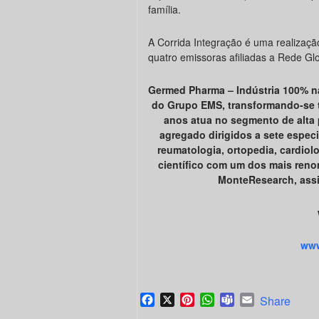
família.
A Corrida Integração é uma realizaçã
quatro emissoras afiliadas a Rede Gl
Germed Pharma – Indústria 100% na
do Grupo EMS, transformando-se 
anos atua no segmento de alta 
agregado dirigidos a sete especi
reumatologia, ortopedia, cardiolo
científico com um dos mais reno
MonteResearch, assi
www
Facebook
X
Pinterest
WhatsApp
Teams
Email
Share