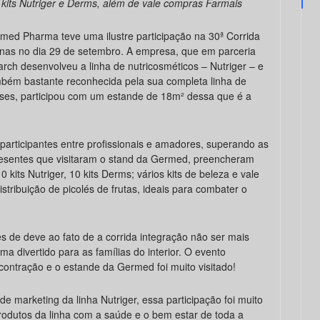
e kits Nutriger e Derms, além de vale compras Farmais
med Pharma teve uma ilustre participação na 30ª Corrida
nas no dia 29 de setembro. A empresa, que em parceria
rch desenvolveu a linha de nutricosméticos – Nutriger – e
bém bastante reconhecida pela sua completa linha de
íses, participou com um estande de 18m² dessa que é a
participantes entre profissionais e amadores, superando as
resentes que visitaram o stand da Germed, preencheram
kits Nutriger, 10 kits Derms; vários kits de beleza e vale
tribuição de picolés de frutas, ideais para combater o
 de deve ao fato de a corrida integração não ser mais
a divertido para as famílias do interior. O evento
ontração e o estande da Germed foi muito visitado!
e marketing da linha Nutriger, essa participação foi muito
rodutos da linha com a saúde e o bem estar de toda a