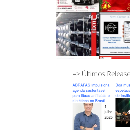
=> Últimos Releas
ABRAFAS impulsiona
Boa mús
agenda sustentável
espetác
para fibras artificiais e
do Insti
sintéticas no Brasil
1
Seguir
Carregar mais...
julho
2025