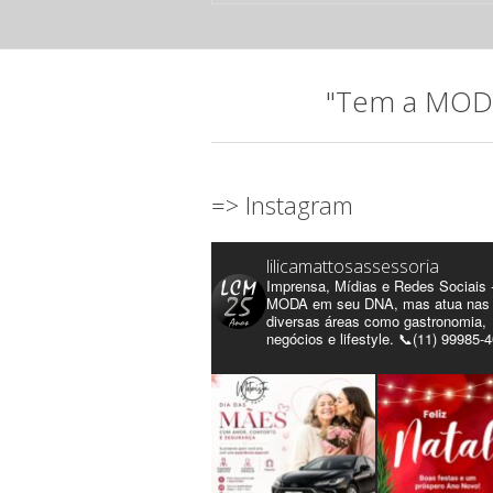
"Tem a MODA 
=> Instagram
lilicamattosassessoria
Imprensa, Mídias e Redes Sociais 
MODA em seu DNA, mas atua nas
diversas áreas como gastronomia,
negócios e lifestyle. 📞(11) 99985-