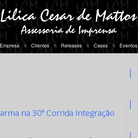
 Empresa
\\
Clientes
\\
Releases
\\
Cases
\\
Eventos
rma na 30ª Corrida Integração