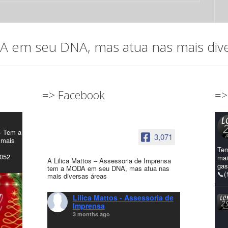
em seu DNA, mas atua nas mais diver
=> Facebook
=>
- Tem a
3,071
 mais
Tem
4052
mai
A Lilica Mattos – Assessoria de Imprensa
gas
tem a MODA em seu DNA, mas atua nas
📞(
mais diversas áreas
Lilica Mattos - Assessoria de
Imprensa
3 months ago