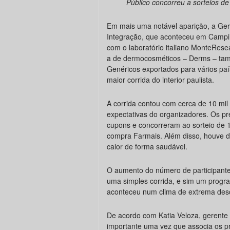
Público concorreu a sorteios d
Em mais uma notável aparição, a Ger
Integração, que aconteceu em Campi
com o laboratório italiano MonteResea
a de dermocosméticos – Derms – tam
Genéricos exportados para vários pa
maior corrida do interior paulista.
A corrida contou com cerca de 10 mil 
expectativas do organizadores. Os p
cupons e concorreram ao sorteio de 10 
compra Farmais. Além disso, houve dis
calor de forma saudável.
O aumento do número de participantes
uma simples corrida, e sim um program
aconteceu num clima de extrema desc
De acordo com Katia Veloza, gerente d
importante uma vez que associa os p