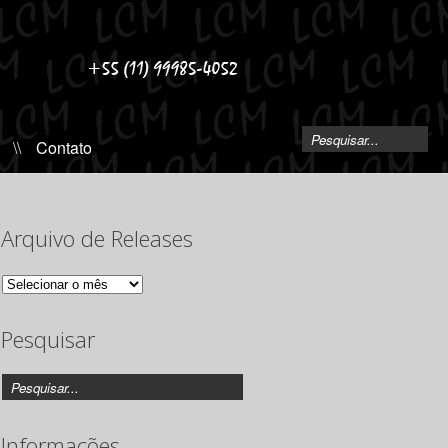
\\
Contato
Arquivo de Releases
Arquivo
de
Releases
Pesquisar
Informações