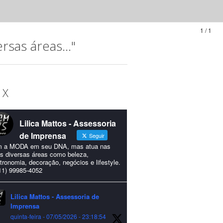
1 / 1
sas áreas..."
 X
Lilica Mattos - Assessoria
de Imprensa
Seguir
 a MODA em seu DNA, mas atua nas
s diversas áreas como beleza,
tronomia, decoração, negócios e lifestyle.
11) 99985-4052
Lilica Mattos - Assessoria de
Imprensa
quinta-feira - 07/05/2026 - 23:18:54