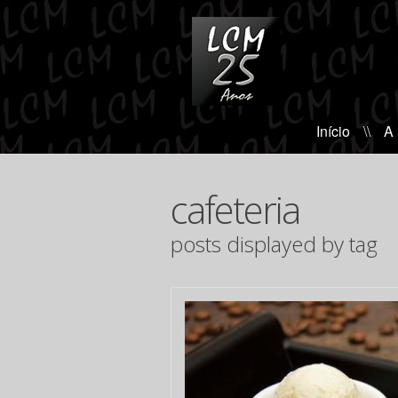
Início
\\
A
cafeteria
posts displayed by tag