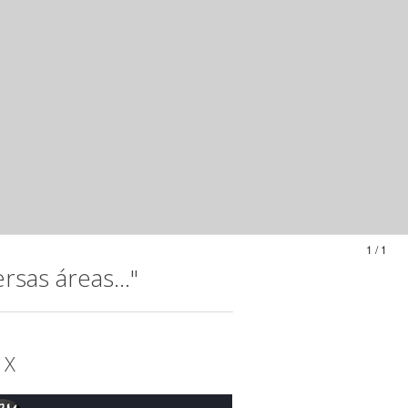
1 / 1
sas áreas..."
 X