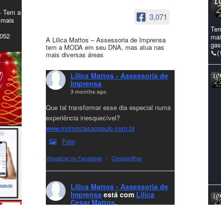
- Tem a
3,071
 mais
Tem
4052
mai
A Lilica Mattos – Assessoria de Imprensa
gas
tem a MODA em seu DNA, mas atua nas
📞(
mais diversas áreas
Lilica Mattos - Assessoria de
Imprensa
3 months ago
Que tal transformar esse dia especial numa
experiência inesquecível?
www.motoristasaopaulo.com.br
Foto
Visualizar no Facebook
·
Compartilhar
Lilica Mattos - Assessoria de
Imprensa
está com
Lilica
Cesar Mattos
.
8 months ago