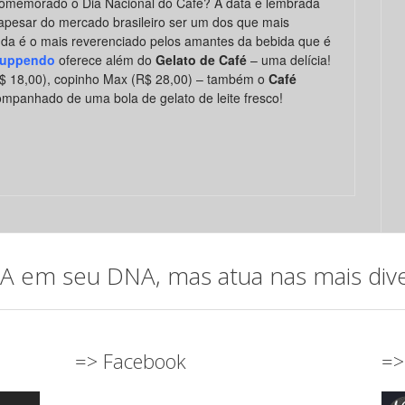
comemorado o Dia Nacional do Café? A data é lembrada
e apesar do mercado brasileiro ser um dos que mais
nda é o mais reverenciado pelos amantes da bebida que é
tuppendo
oferece além do
Gelato de Café
– uma delícia!
R$ 18,00), copinho Max (R$ 28,00) – também o
Café
mpanhado de uma bola de gelato de leite fresco!
em seu DNA, mas atua nas mais diver
=> Facebook
=>