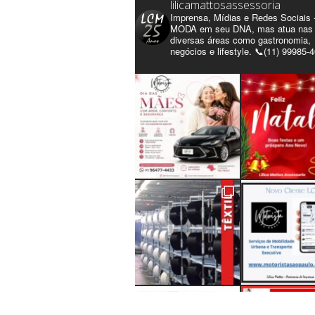
lilicamattosassessoria
Imprensa, Mídias e Redes Sociais 
MODA em seu DNA, mas atua nas
diversas áreas como gastronomia,
negócios e lifestyle. 📞(11) 99985-