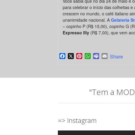
Você sabia que no dia 24 de maio é 
para celebrar o início das colheitas 
crescem no mundo, o café italiano ai
unanimidade nacional. A
Gelateria
S
– copinho P (R$ 15,00), copinho G (
Expresso Illy
(R$ 7,00), que vem aco
Facebook
X
Pinterest
WhatsApp
Teams
Email
Share
"Tem a MODA 
=> Instagram