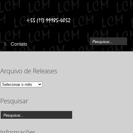
\\
Contato
Arquivo de Releases
Arquivo
de
Releases
Pesquisar
Informações