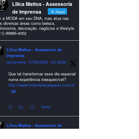
Lilica Mattos - Assessoria
de Imprensa
Seguir
 a MODA em seu DNA, mas atua nas
s diversas áreas como beleza,
tronomia, decoração, negócios e lifestyle.
11) 99985-4052
Lilica Mattos - Assessoria de
Imprensa
quinta-feira - 07/05/2026 - 23:18:54
Que tal transformar esse dia especial
numa experiência inesquecível?
http://www.motoristasaopaulo.com.br
Twitter
Lilica Mattos - Assessoria de
Imprensa
quarta-feira - 24/12/2025 - 21:51:42